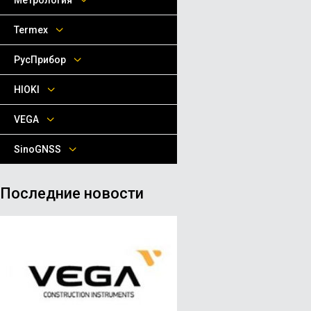
Метрология
Termex
РусПрибор
HIOKI
VEGA
SinoGNSS
Последние новости