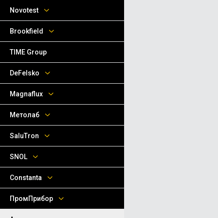
Novotest
Brookfield
TIME Group
DeFelsko
Magnaflux
Метолаб
SaluTron
SNOL
Сonstanta
ПромПрибор