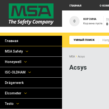
ГЛАВНАЯ
О КОМ
КОРЗИНА
На
0
Корзина пуста
8
УМНЫЙ ПОИСК
Главная
MSA Safety
›
MSA
Acsys
Honeywell
Acsys
ISC-OLDHAM
Drägerwerk
Elcometer
Testo