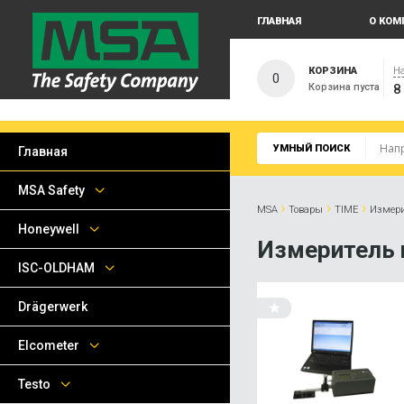
ГЛАВНАЯ
О КОМ
КОРЗИНА
На
0
Корзина пуста
8
УМНЫЙ ПОИСК
Главная
MSA Safety
›
›
›
MSA
Товары
TIME
Измери
Honeywell
Измеритель 
ISC-OLDHAM
Drägerwerk
Elcometer
Testo