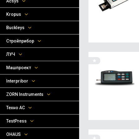
Acsys
Kropus
Buckleys
Стройприбор
ЛУЧ
Машпроект
Interpribor
ZORN Instruments
Техно АС
TestPress
OHAUS