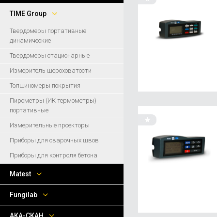
TIME Group
Твердомеры портативные
динамические
Твердомеры стационарные
Измеритель шероховатости
Толщиномеры покрытия
Пирометры (ИК термометры)
портативные
Измерительные проекторы
Приборы для сварочных швов
Приборы для контроля бетона
Matest
Fungilab
АКА-СКАН