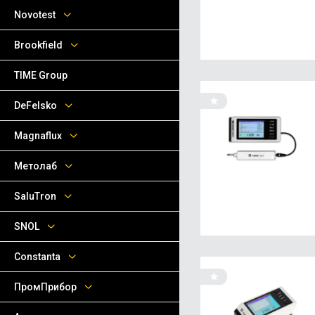
Novotest
Brookfield
TIME Group
DeFelsko
Magnaflux
Метолаб
SaluTron
SNOL
Сonstanta
ПромПрибор