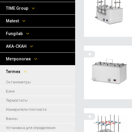
TIME Group
Matest
Fungilab
АКА-СКАН
Метрология
Termex
Октанометры
Бани
Термостаты
Измерители плотности
Ванны
Установка для определения