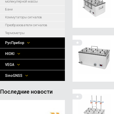
молекулярной массы
Бани
Коммутаторы сигналов
Преобразователи сигналов
Термометры
РусПрибор
HIOKI
VEGA
SinoGNSS
Последние новости