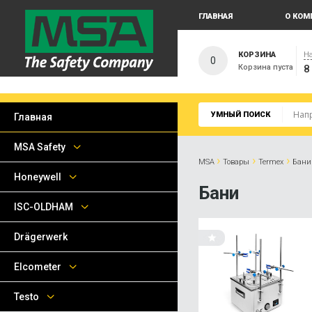
ГЛАВНАЯ
О КОМ
КОРЗИНА
На
0
Корзина пуста
8
УМНЫЙ ПОИСК
Главная
MSA Safety
›
›
›
MSA
Товары
Termex
Бани
Honeywell
Бани
ISC-OLDHAM
Drägerwerk
Elcometer
Testo