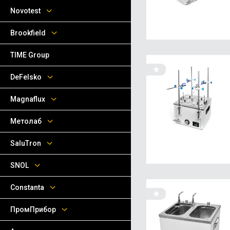
Novotest
Brookfield
TIME Group
DeFelsko
Magnaflux
Метолаб
SaluTron
SNOL
Сonstanta
ПромПрибор