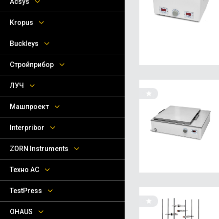
Acsys
Kropus
Buckleys
Стройприбор
ЛУЧ
Машпроект
Interpribor
ZORN Instruments
Техно АС
TestPress
OHAUS