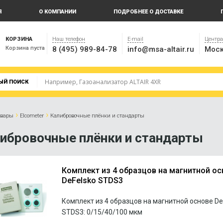
Я
О КОМПАНИИ
ПОДРОБНЕЕ О ДОСТАВКЕ
КОРЗИНА
Наш телефон
E-mail
Центр
Корзина пуста
8 (495) 989-84-78
info@msa-altair.ru
Моск
ЫЙ ПОИСК
›
›
овары
Elcometer
Калибровочные плёнки и стандарты
ибровочные плёнки и стандарты
Комплект из 4 образцов на магнитной ос
DeFelsko STDS3
Комплект из 4 образцов на магнитной основе De
STDS3: 0/15/40/100 мкм