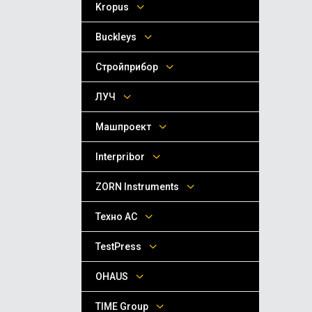
Kropus
Buckleys
Стройприбор
ЛУЧ
Машпроект
Interpribor
ZORN Instruments
Техно АС
TestPress
OHAUS
TIME Group