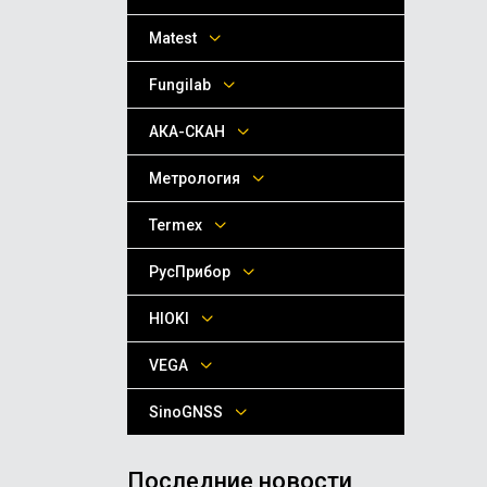
Matest
Fungilab
АКА-СКАН
Метрология
Termex
РусПрибор
HIOKI
VEGA
SinoGNSS
Последние новости