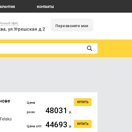
ГАРАНТИЯ
КОНТАКТЫ
альный офис
Перезвоните мне
ва, ул.Угрешская д.2
нове
КУПИТЬ
Цена
48031
розн.
р.
Felsko
44693
КУПИТЬ
Цена опт.
р.