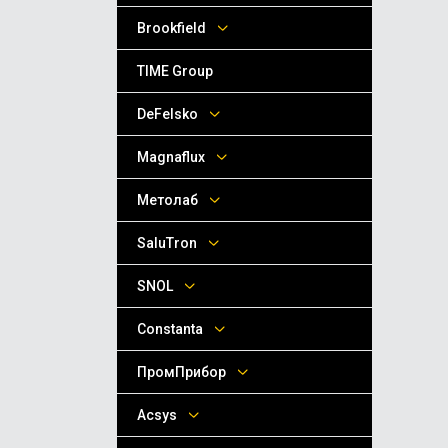
Brookfield
TIME Group
DeFelsko
Magnaflux
Метолаб
SaluTron
SNOL
Сonstanta
ПромПрибор
Acsys