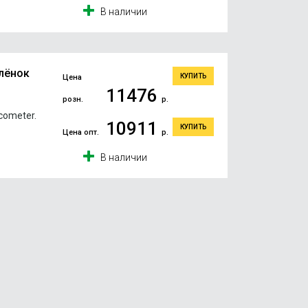
В наличии
лёнок
КУПИТЬ
Цена
11476
розн.
р.
cometer.
10911
КУПИТЬ
Цена опт.
р.
В наличии