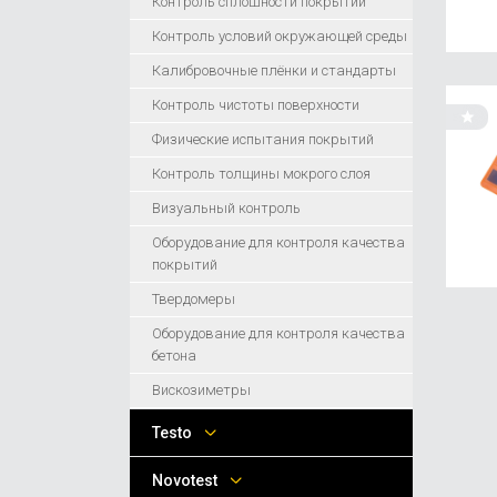
Контроль сплошности покрытий
Контроль условий окружающей среды
Калибровочные плёнки и стандарты
Контроль чистоты поверхности
Физические испытания покрытий
Контроль толщины мокрого слоя
Визуальный контроль
Оборудование для контроля качества
покрытий
Твердомеры
Оборудование для контроля качества
бетона
Вискозиметры
Testo
Novotest