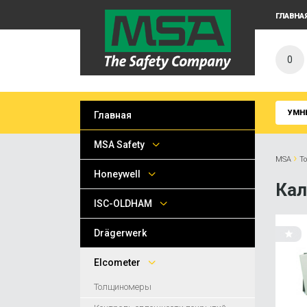
ГЛАВНА
0
УМН
Главная
MSA Safety
›
MSA
Т
Honeywell
Кал
ISC-OLDHAM
Drägerwerk
Elcometer
Толщиномеры