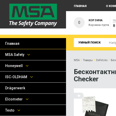
ГЛАВНАЯ
О КОМ
КОРЗИНА
На
0
Корзина пуста
8
УМНЫЙ ПОИСК
Главная
MSA Safety
›
›
›
MSA
Товары
DeFelsko
Бес
Honeywell
Бесконтактн
ISC-OLDHAM
Checker
Drägerwerk
Elcometer
Testo