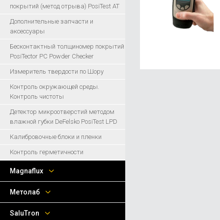
покрытий (метод отрыва) PosiTest AT
Дополнительные запчасти и
аксессуары
Бесконтактный толщиномер покрытий
PosiTector PC Powder Checker
Измеритель твердости по Шору
Контроль окружающей среды.
Контроль чистоты
Детектор микроотверстий методом
влажной губки DeFelsko PosiTest LPD
Калибровочные блоки и пленки
Контроль герметичности
Magnaflux
Метолаб
SaluTron