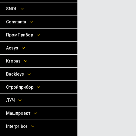
SNOL
Сonstanta
ПромПрибор
Acsys
Kropus
Buckleys
Стройприбор
ЛУЧ
Машпроект
Interpribor