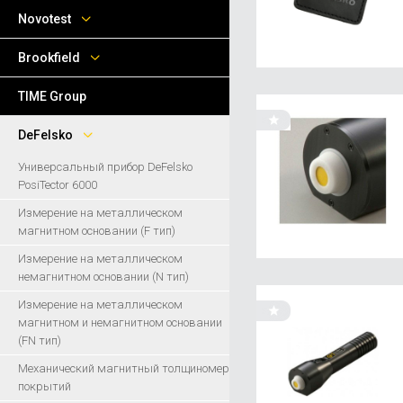
Novotest
Brookfield
TIME Group
DeFelsko
Универсальный прибор DeFelsko
PosiTector 6000
Измерение на металлическом
магнитном основании (F тип)
Измерение на металлическом
немагнитном основании (N тип)
Измерение на металлическом
магнитном и немагнитном основании
(FN тип)
Механический магнитный толщиномер
покрытий