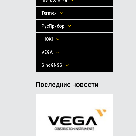
Метрология
Termex
РусПрибор
HIOKI
VEGA
SinoGNSS
Последние новости