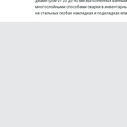
диаметром от 20 до 40 мм выполненных ванным
многослойными способами сварки в инвентарны
на стальных скобах-накладках и подкладках или 