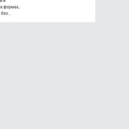
и и
х формах,
без...