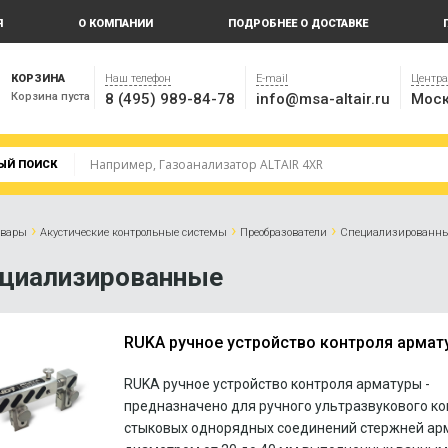
Я
О КОМПАНИИ
ПОДРОБНЕЕ О ДОСТАВКЕ
КОРЗИНА
Наш телефон
E-mail
Центр
Корзина пуста
8 (495) 989-84-78
info@msa-altair.ru
Моск
ЫЙ ПОИСК
›
›
›
овары
Акустические контрольные системы
Преобразователи
Специализированн
циализированные
RUKA ручное устройство контроля армат
RUKA ручное устройство контроля арматуры -
предназначено для ручного ультразвукового к
стыковых однорядных соединений стержней ар