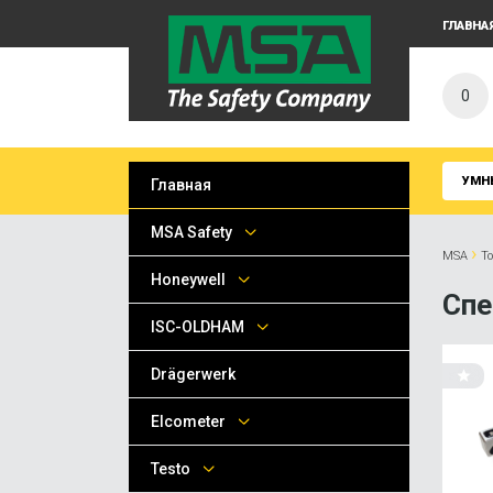
ГЛАВНА
0
УМН
Главная
MSA Safety
›
MSA
Т
Honeywell
Спе
ISC-OLDHAM
Drägerwerk
Elcometer
Testo