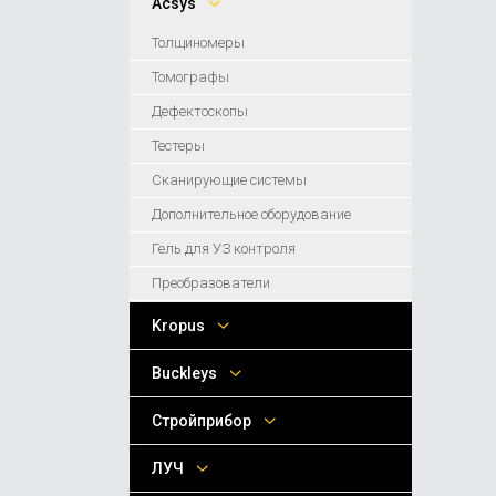
Acsys
Толщиномеры
Томографы
Дефектоскопы
Тестеры
Сканирующие системы
Дополнительное оборудование
Гель для УЗ контроля
Преобразователи
Kropus
Buckleys
Стройприбор
ЛУЧ