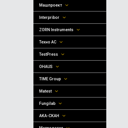
Машпроект
Interpribor
ZORN Instruments
Техно АС
TestPress
OHAUS
TIME Group
Matest
Fungilab
АКА-СКАН