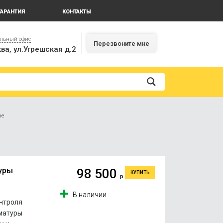
ГАРАНТИЯ
КОНТАКТЫ
альный офис
Перезвоните мне
ва, ул.Угрешская д.2
ые
уры
98 500
КУПИТЬ
р.
В наличии
онтроля
матуры