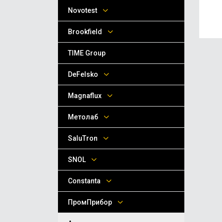
Novotest
Brookfield
TIME Group
DeFelsko
Magnaflux
Метолаб
SaluTron
SNOL
Сonstanta
ПромПрибор