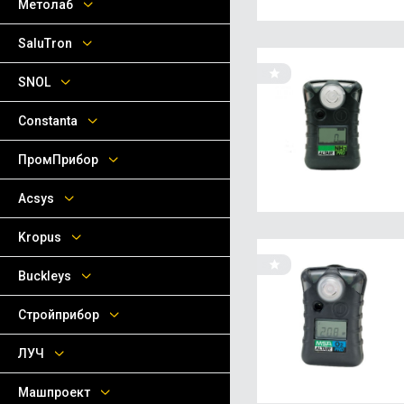
Метолаб
SaluTron
SNOL
Сonstanta
ПромПрибор
Acsys
Kropus
Buckleys
Стройприбор
ЛУЧ
Машпроект