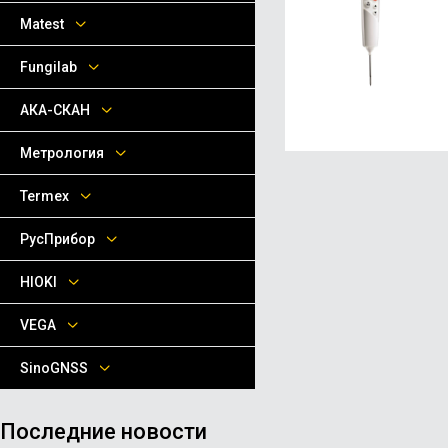
Matest
Fungilab
АКА-СКАН
Метрология
Termex
РусПрибор
HIOKI
VEGA
SinoGNSS
Последние новости