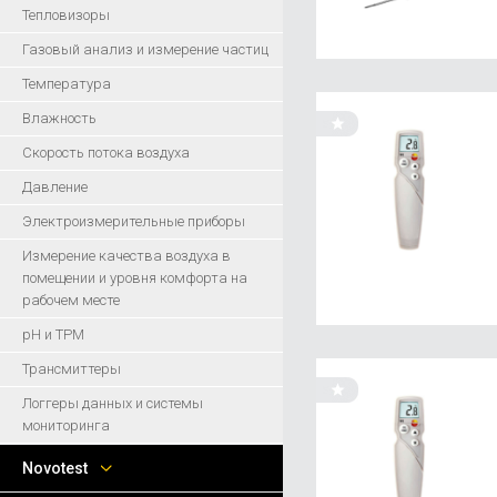
Тепловизоры
Газовый анализ и измерение частиц
Температура
Влажность
Скорость потока воздуха
Давление
Электроизмерительные приборы
Измерение качества воздуха в
помещении и уровня комфорта на
рабочем месте
pH и ТРМ
Трансмиттеры
Логгеры данных и системы
мониторинга
Novotest