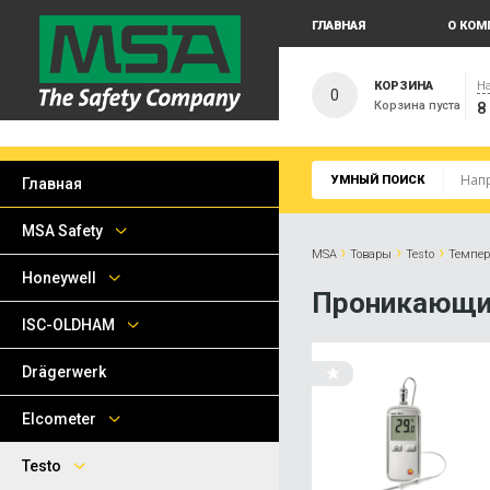
ГЛАВНАЯ
О КОМ
КОРЗИНА
На
0
Корзина пуста
8
УМНЫЙ ПОИСК
Главная
MSA Safety
›
›
›
MSA
Товары
Testo
Темпер
Honeywell
Проникающи
ISC-OLDHAM
Drägerwerk
Elcometer
Testo