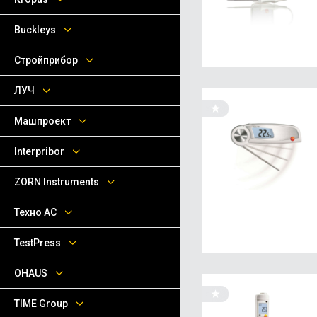
Buckleys
Стройприбор
ЛУЧ
Машпроект
Interpribor
ZORN Instruments
Техно АС
TestPress
OHAUS
TIME Group