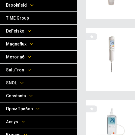
Brookfield
TIME Group
DeFelsko
Magnaflux
Метолаб
SaluTron
SNOL
Сonstanta
ПромПрибор
Acsys
Kropus