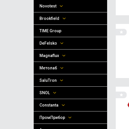
Novotest
Brookfield
TIME Group
DeFelsko
Magnaflux
Метолаб
SaluTron
SNOL
Сonstanta
ПромПрибор