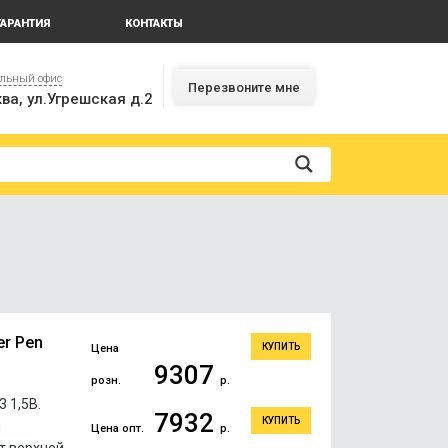
ГАРАНТИЯ
КОНТАКТЫ
альный офис
Перезвоните мне
ва, ул.Угрешская д.2
er Pen
КУПИТЬ
Цена
9307
розн.
р.
 1,5В.
7932
КУПИТЬ
я
Цена опт.
р.