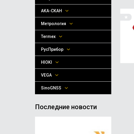
АКА-СКАН
Метрология
Termex
РусПрибор
HIOKI
VEGA
SinoGNSS
Последние новости