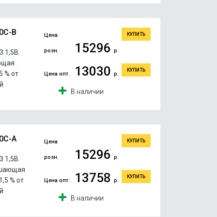
20C-B
КУПИТЬ
Цена
15296
розн.
р.
 1,5В.
ющая
13030
КУПИТЬ
5 % от
Цена опт.
р.
й
В наличии
20C-A
КУПИТЬ
Цена
15296
розн.
р.
 1,5В.
ешающая
13758
КУПИТЬ
,5 % от
Цена опт.
р.
й
В наличии