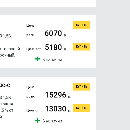
КУПИТЬ
Цена
6070
розн.
р.
 1,5В.
я
5180
КУПИТЬ
от верхней
Цена опт.
р.
рочный.
В наличии
20C-C
КУПИТЬ
Цена
15296
розн.
р.
 1,5В.
шающая
13030
КУПИТЬ
,5 % от
Цена опт.
р.
й
В наличии