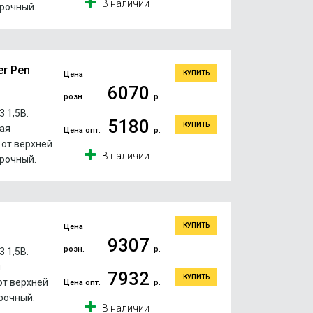
В наличии
рочный.
er Pen
КУПИТЬ
Цена
6070
розн.
р.
 1,5В.
5180
КУПИТЬ
ая
Цена опт.
р.
 от верхней
В наличии
рочный.
КУПИТЬ
Цена
9307
розн.
р.
 1,5В.
я
7932
КУПИТЬ
от верхней
Цена опт.
р.
рочный.
В наличии