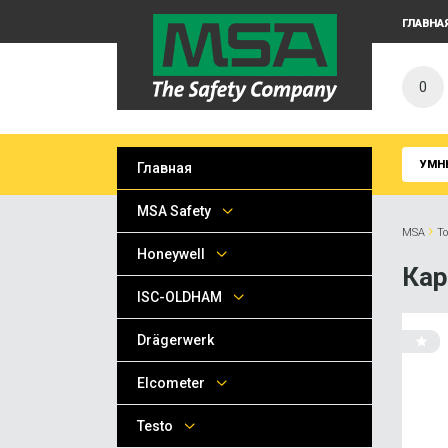
ГЛАВНА
0
УМН
Главная
MSA Safety
›
MSA
Т
Honeywell
Кар
ISC-OLDHAM
Drägerwerk
Elcometer
Testo