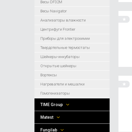
Весы DF32M
Весы Navigator
Анализаторы влажности
Центрифуги Frontier
Приборы для электрохимии
Твердотельные термостаты
Шейкеры-инкубаторы
Открытые шейкеры
Вортексы
Нагреватели и мешалки
Гомогенизаторы
TIME Group
Matest
Fungilab