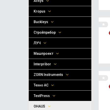
Acsys
Kropus
Buckleys
Стройприбор
ЛУЧ
Машпроект
Interpribor
ZORN Instruments
Техно АС
TestPress
OHAUS