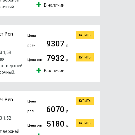
т верхней
В наличии
рочный.
er Pen
КУПИТЬ
Цена
9307
розн.
р.
 1,5В.
7932
КУПИТЬ
ая
Цена опт.
р.
 от верхней
В наличии
рочный.
er Pen
КУПИТЬ
Цена
6070
розн.
р.
 1,5В.
5180
КУПИТЬ
я
Цена опт.
р.
т верхней