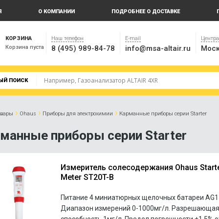
Я
О КОМПАНИИ
ПОДРОБНЕЕ О ДОСТАВКЕ
КОРЗИНА
Наш телефон
E-mail
Центр
Корзина пуста
8 (495) 989-84-78
info@msa-altair.ru
Моск
ЫЙ ПОИСК
›
›
›
овары
Ohaus
Приборы для электрохимии
Карманные приборы серии Starter
манные приборы серии Starter
Измеритель солесодержания Ohaus Start
Meter ST20T-B
Питание 4 миниатюрных щелочных батареи AG13
Диапазон измерений 0-1000мг/л. Разрешающа