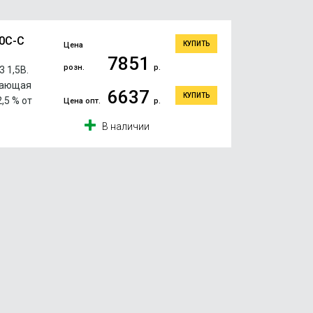
10C-C
КУПИТЬ
Цена
7851
розн.
р.
 1,5В.
шающая
6637
КУПИТЬ
,5 % от
Цена опт.
р.
В наличии