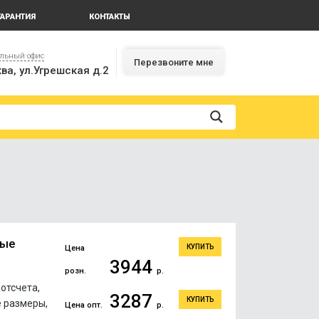
ГАРАНТИЯ
КОНТАКТЫ
альный офис
Перезвоните мне
ва, ул.Угрешская д.2
ные
КУПИТЬ
Цена
3944
розн.
р.
отсчета,
3287
КУПИТЬ
е размеры,
Цена опт.
р.