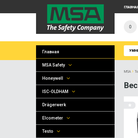
ГЛАВНА
0
УМН
Главная
MSA Safety
›
MSA
Т
Honeywell
Вес
ISC-OLDHAM
Drägerwerk
Elcometer
Testo