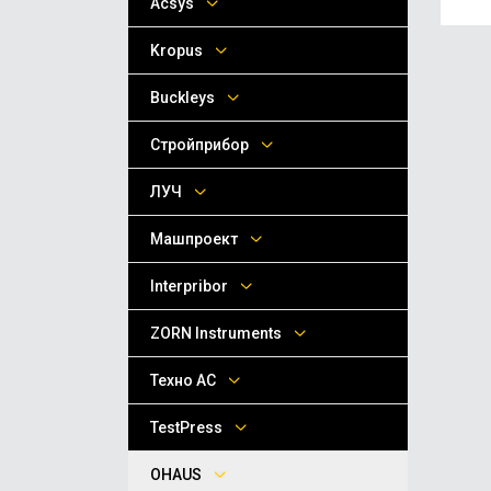
Acsys
Kropus
Buckleys
Стройприбор
ЛУЧ
Машпроект
Interpribor
ZORN Instruments
Техно АС
TestPress
OHAUS