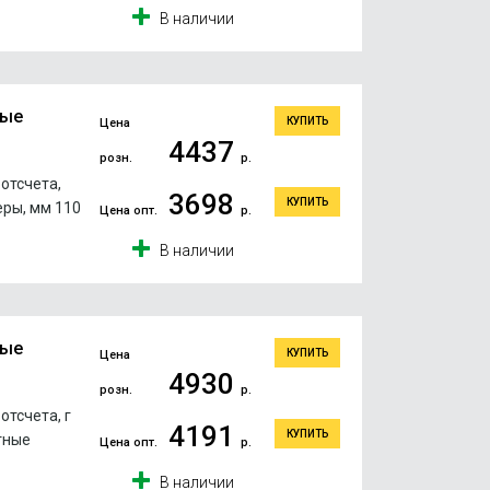
В наличии
ные
КУПИТЬ
Цена
4437
розн.
р.
отсчета,
3698
КУПИТЬ
еры, мм 110
Цена опт.
р.
В наличии
ные
КУПИТЬ
Цена
4930
розн.
р.
отсчета, г
4191
КУПИТЬ
тные
Цена опт.
р.
В наличии