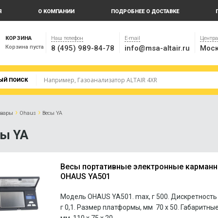
Я
О КОМПАНИИ
ПОДРОБНЕЕ О ДОСТАВКЕ
КОРЗИНА
Наш телефон
E-mail
Центр
Корзина пуста
8 (495) 989-84-78
info@msa-altair.ru
Моск
ЫЙ ПОИСК
›
›
овары
Ohaus
Весы YA
ы YA
Весы портативные электронные карман
OHAUS YA501
Модель OHAUS YA501. max, г 500. Дискретность 
г 0,1. Размер платформы, мм 70 х 50. Габаритны