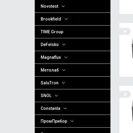
Novotest
Brookfield
TIME Group
DeFelsko
Magnaflux
Метолаб
SaluTron
SNOL
Сonstanta
ПромПрибор