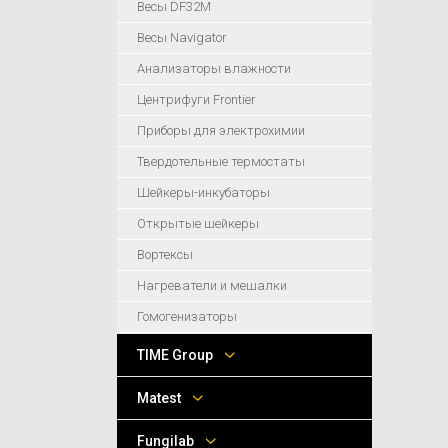
Весы DF32M
Весы Navigator
Анализаторы влажности
Центрифуги Frontier
Приборы для электрохимии
Твердотельные термостаты
Шейкеры-инкубаторы
Открытые шейкеры
Вортексы
Нагреватели и мешалки
Гомогенизаторы
TIME Group
Matest
Fungilab