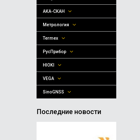
АКА-СКАН
Метрология
Termex
РусПрибор
HIOKI
VEGA
SinoGNSS
Последние новости