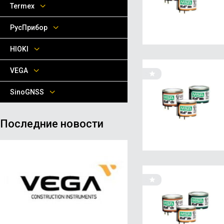
Termex
РусПрибор
HIOKI
VEGA
SinoGNSS
Последние новости