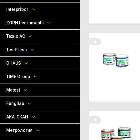
Interpribor
ZORN Instruments
Техно АС
TestPress
OHAUS
TIME Group
Matest
Fungilab
АКА-СКАН
Метрология