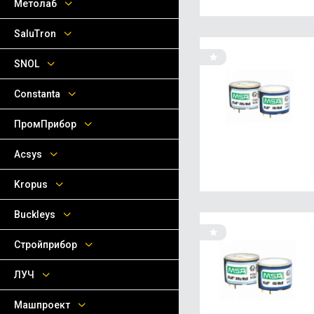
Метолаб
SaluTron
SNOL
Сonstanta
ПромПрибор
Acsys
Kropus
Buckleys
Стройприбор
ЛУЧ
Машпроект