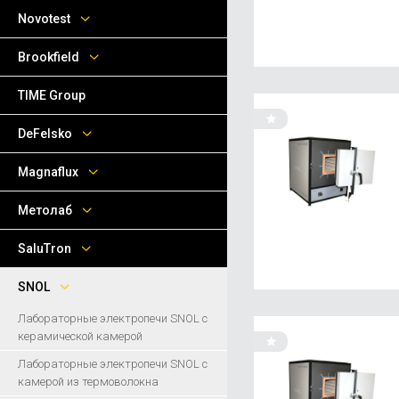
Novotest
Brookfield
TIME Group
DeFelsko
Magnaflux
Метолаб
SaluTron
SNOL
Лабораторные электропечи SNOL с
керамической камерой
Лабораторные электропечи SNOL с
камерой из термоволокна