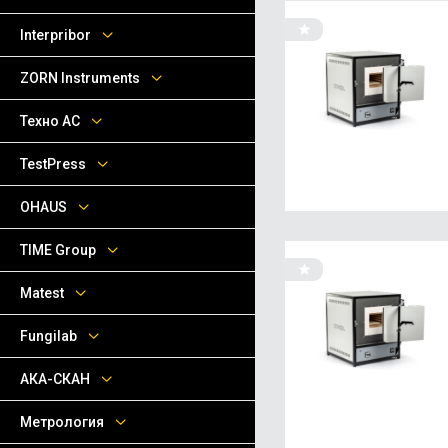
Interpribor
ZORN Instruments
Техно АС
TestPress
OHAUS
TIME Group
Matest
Fungilab
АКА-СКАН
Метрология