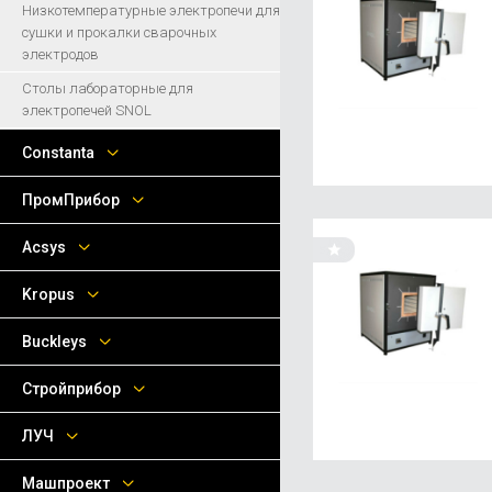
Низкотемпературные электропечи для
сушки и прокалки сварочных
электродов
Столы лабораторные для
электропечей SNOL
Сonstanta
ПромПрибор
Acsys
Kropus
Buckleys
Стройприбор
ЛУЧ
Машпроект