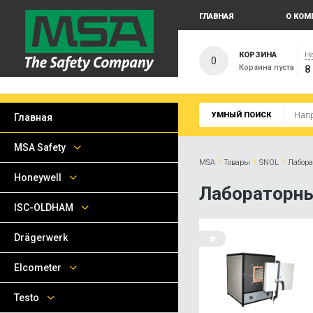
ГЛАВНАЯ
О КОМ
КОРЗИНА
На
0
Корзина пуста
8
УМНЫЙ ПОИСК
Главная
MSA Safety
›
›
›
MSA
Товары
SNOL
Лабора
Honeywell
Лабораторны
ISC-OLDHAM
Drägerwerk
Elcometer
Testo