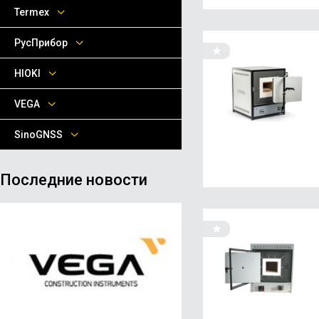
Termex
РусПрибор
HIOKI
VEGA
SinoGNSS
Последние новости