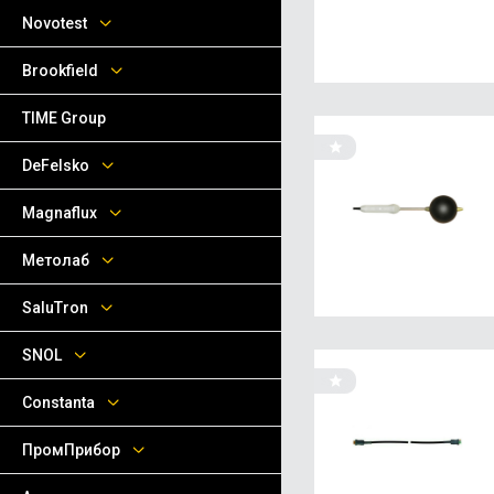
Novotest
Brookfield
TIME Group
DeFelsko
Magnaflux
Метолаб
SaluTron
SNOL
Сonstanta
ПромПрибор