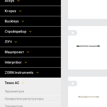
Acsys
Kropus
Buckleys
Стройприбор
ЛУЧ
Машпроект
Interpribor
ZORN Instruments
Техно АС
Термометрия
Измерители регистраторы
Пирометрия