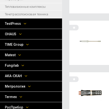
Тепловизионные комплексы
Течетрассопоисковая техника
TestPress
OHAUS
TIME Group
Matest
Fungilab
АКА-СКАН
Метрология
Termex
РусПрибор