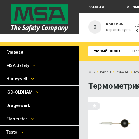
ГЛАВНАЯ
О КОМ
КОРЗИНА
На
0
Корзина пуста
8
УМНЫЙ ПОИСК
Главная
MSA Safety
›
›
›
MSA
Товары
Техно АС
Те
Honeywell
Термометри
ISC-OLDHAM
Drägerwerk
Elcometer
Testo