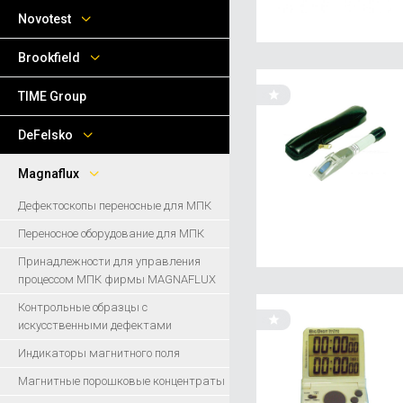
Novotest
Brookfield
TIME Group
DeFelsko
Magnaflux
Дефектоскопы переносные для МПК
Переносное оборудование для МПК
Принадлежности для управления
процессом МПК фирмы MAGNAFLUX
Контрольные образцы с
искусственными дефектами
Индикаторы магнитного поля
Магнитные порошковые концентраты