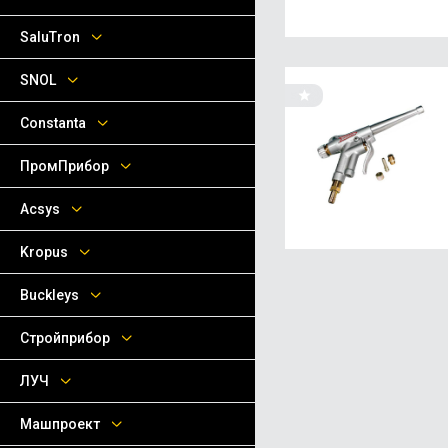
SaluTron
SNOL
Сonstanta
ПромПрибор
Acsys
Kropus
Buckleys
Стройприбор
ЛУЧ
Машпроект