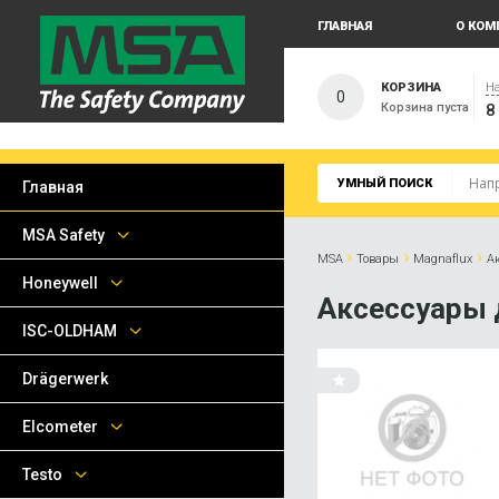
ГЛАВНАЯ
О КОМ
КОРЗИНА
На
0
Корзина пуста
8
УМНЫЙ ПОИСК
Главная
MSA Safety
›
›
›
MSA
Товары
Magnaflux
А
Honeywell
Аксессуары 
ISC-OLDHAM
Drägerwerk
Elcometer
Testo