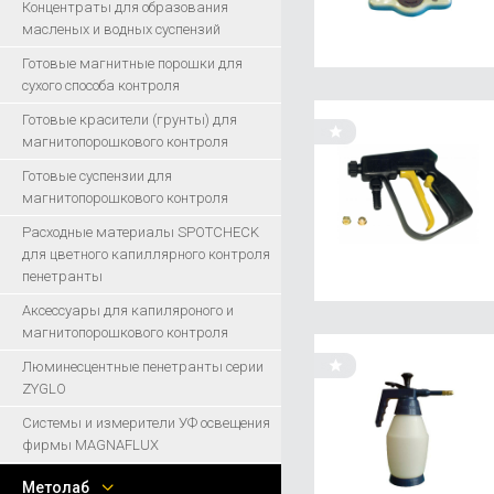
Концентраты для образования
масленых и водных суспензий
Готовые магнитные порошки для
сухого способа контроля
Готовые красители (грунты) для
магнитопорошкового контроля
Готовые суспензии для
магнитопорошкового контроля
Расходные материалы SPOTCHECK
для цветного капиллярного контроля
пенетранты
Аксессуары для капиляроного и
магнитопорошкового контроля
Люминесцентные пенетранты серии
ZYGLO
Системы и измерители УФ освещения
фирмы MAGNAFLUX
Метолаб