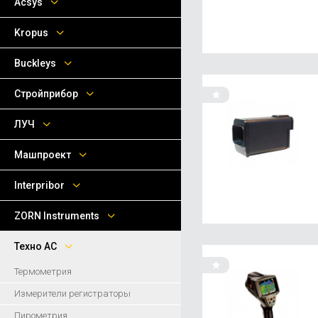
Acsys
Kropus
Buckleys
Стройприбор
ЛУЧ
Машпроект
Interpribor
ZORN Instruments
Техно АС
Термометрия
Измерители регистраторы
Пирометрия