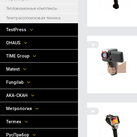
Тепловизионные комплексы
Течетрассопоисковая техника
TestPress
OHAUS
TIME Group
Matest
Fungilab
АКА-СКАН
Метрология
Termex
РусПрибор