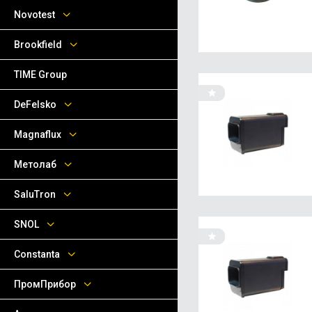
Novotest
Brookfield
TIME Group
DeFelsko
Magnaflux
Метолаб
SaluTron
SNOL
Сonstanta
ПромПрибор