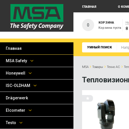
ГЛАВНАЯ
О КОМ
КОРЗИНА
На
0
Корзина пуста
8
УМНЫЙ ПОИСК
Главная
MSA Safety
›
›
›
MSA
Товары
Техно АС
Те
Honeywell
Тепловизио
ISC-OLDHAM
Drägerwerk
Elcometer
Testo