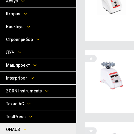
Acsys
Kropus
Buckleys
Стройприбор
ЛУЧ
Машпроект
Interpribor
ZORN Instruments
Техно АС
TestPress
OHAUS