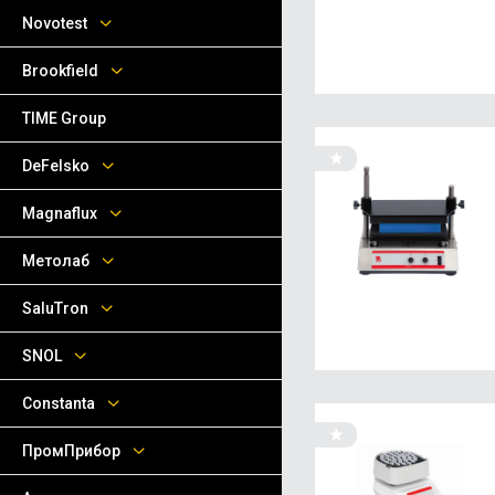
Novotest
Brookfield
TIME Group
DeFelsko
Magnaflux
Метолаб
SaluTron
SNOL
Сonstanta
ПромПрибор