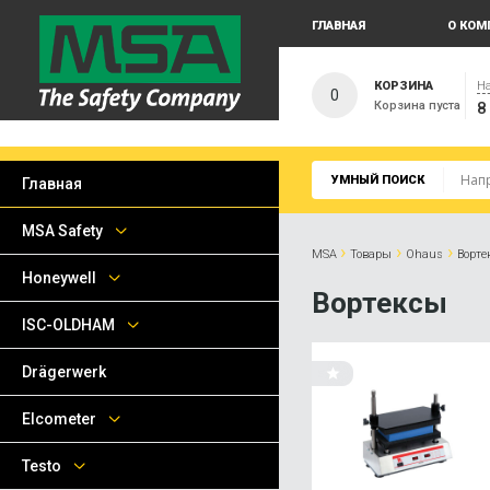
ГЛАВНАЯ
О КОМ
КОРЗИНА
На
0
Корзина пуста
8
УМНЫЙ ПОИСК
Главная
MSA Safety
›
›
›
MSA
Товары
Ohaus
Ворте
Honeywell
Вортексы
ISC-OLDHAM
Drägerwerk
Elcometer
Testo