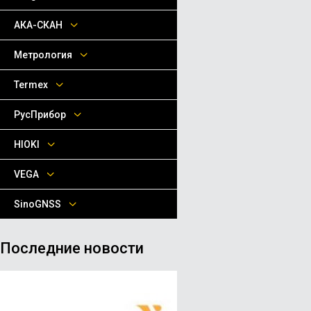
АКА-СКАН
Метрология
Termex
РусПрибор
HIOKI
VEGA
SinoGNSS
Последние новости