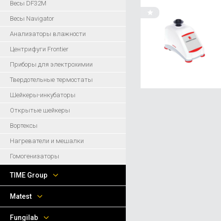
Весы DF32M
Весы Navigator
Анализаторы влажности
Центрифуги Frontier
Приборы для электрохимии
Твердотельные термостаты
Шейкеры-инкубаторы
Открытые шейкеры
Вортексы
Нагреватели и мешалки
Гомогенизаторы
TIME Group
Matest
Fungilab