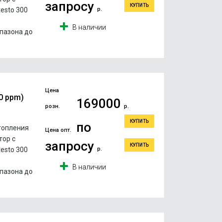
запросу
КУПИТЬ
esto 300
р.
В наличии
пазона до
Цена
0 ppm)
169000
розн.
р.
КУПИТЬ
по
топления
Цена опт.
тор с
запросу
КУПИТЬ
esto 300
р.
В наличии
пазона до