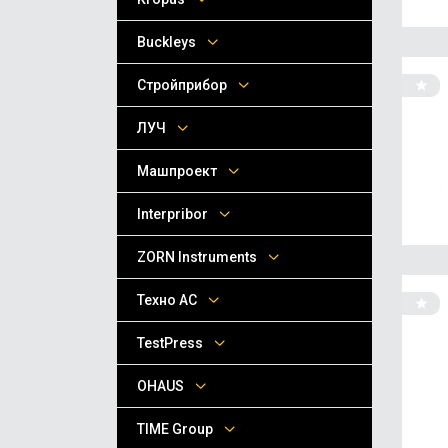
Buckleys
Стройприбор
ЛУЧ
Машпроект
Interpribor
ZORN Instruments
Техно АС
TestPress
OHAUS
TIME Group