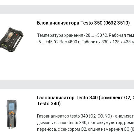
Блок анализатора Testo 350 (0632 3510)
Температура хранения -20 … +50 °C. Рабочая те
-5 … +45 °C. Вес 4800 г. Габариты 330 x 128 x 438 
Газоанализатор Testo 340 (комплект O2, C
Testo 340)
Газоанализатор testo 340 (O2, CO, NO) - анализа
дымовых газов testo 340, вкл. аккумулятор, рем
переноса, с сенсором О2, опция измерения СО (