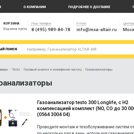
Я
О КОМПАНИИ
ПОДРОБНЕЕ О ДОСТАВКЕ
КОРЗИНА
Наш телефон
E-mail
Центр
Корзина пуста
8 (495) 989-84-78
info@msa-altair.ru
Моск
ЫЙ ПОИСК
›
›
›
овары
Testo
Газовый анализ и измерение частиц
Газоанализаторы
оанализаторы
Газоанализатор testo 300 Longlife, с Н2
компенсацией комплект (NO, CO до 30 00
(0564 3004 04)
Проводите монтаж и техобслуживание систем о
по нескольку раз в день, используя газоанализа