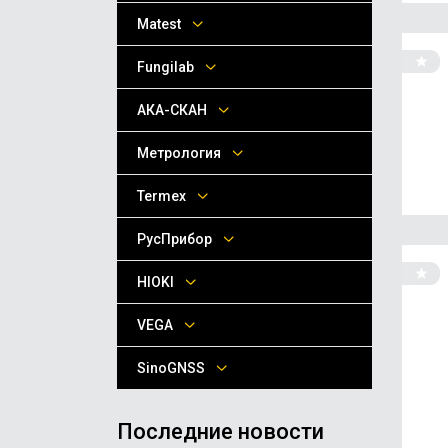
Matest
Fungilab
АКА-СКАН
Метрология
Termex
РусПрибор
HIOKI
VEGA
SinoGNSS
Последние новости