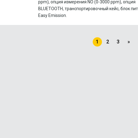
ppm), опция измерения NO (0-3000 ppm), опция
BLUETOOTH, транспортировочный кейс, блок пит
Easy Emission.
1
2
3
»