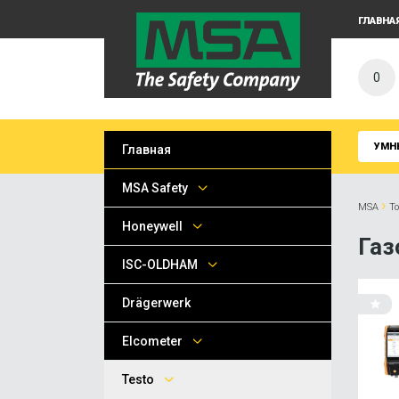
ГЛАВНА
0
УМН
Главная
MSA Safety
›
MSA
Т
Honeywell
Газ
ISC-OLDHAM
Drägerwerk
Elcometer
Testo