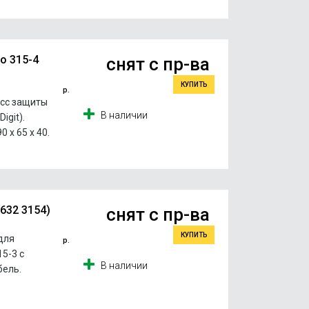
o 315-4
снят с пр-ва
КУПИТЬ
р.
ласс защиты
В наличии
igit).
 x 65 x 40.
0632 3154)
снят с пр-ва
КУПИТЬ
 для
р.
5-3 с
В наличии
бель.