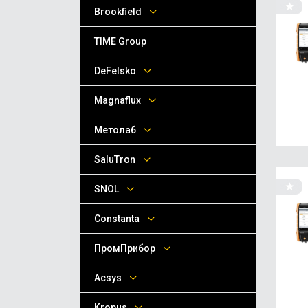
Brookfield
TIME Group
DeFelsko
Magnaflux
Метолаб
SaluTron
SNOL
Сonstanta
ПромПрибор
Acsys
Kropus