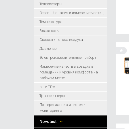
Тепловизоры
Газовый анализ и измерение частиц
Температура
Влажность
Скорость потока воздуха
Давление
Электроизмерительные приборы
Измерение качества воздуха в
помещении и уровня комфорта на
рабочем месте
pH и ТРМ
Трансмиттеры
Логгеры данных и системы
мониторинга
Novotest