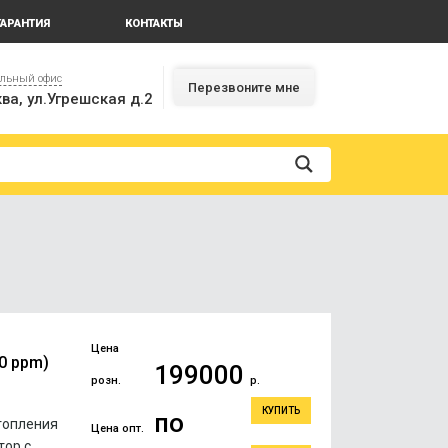
ГАРАНТИЯ
КОНТАКТЫ
альный офис
Перезвоните мне
ва, ул.Угрешская д.2
Цена
0 ppm)
199000
розн.
р.
КУПИТЬ
по
топления
Цена опт.
тор с