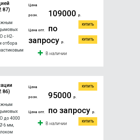
цией
Цена
 87)
109000
розн.
р.
важным
КУПИТЬ
по
 дымовых
Цена опт.
O с H2-
запросу
КУПИТЬ
р.
м отбора
пластиковым
В наличии
сации
КУПИТЬ
Цена
 86)
95000
розн.
р.
важным
по запросу
 дымовых
Цена опт.
р.
CO до 4000
КУПИТЬ
В наличии
Ø 6 мм,
блоком