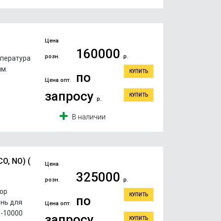
Цена
160000
розн.
р.
мпература
мм.
КУПИТЬ
по
Цена опт.
запросу
КУПИТЬ
р.
В наличии
O, NO) (
Цена
325000
розн.
р.
тор
КУПИТЬ
по
ень для
Цена опт.
0-10000
запросу
КУПИТЬ