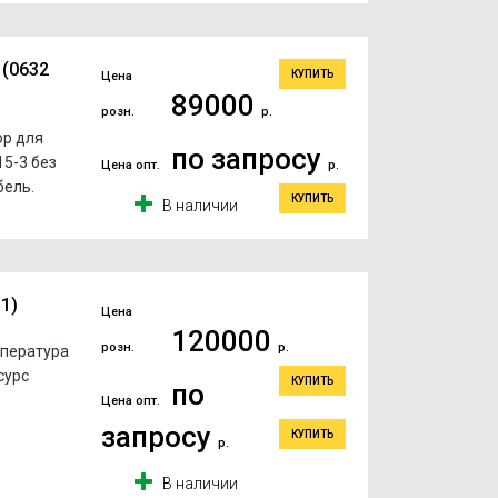
 (0632
КУПИТЬ
Цена
89000
розн.
р.
ор для
по запросу
5-3 без
Цена опт.
р.
бель.
КУПИТЬ
В наличии
1)
Цена
120000
розн.
р.
мпература
сурс
КУПИТЬ
по
Цена опт.
запросу
КУПИТЬ
р.
В наличии