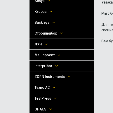
Acsys
Уважа
Kropus
Мы с б
Buckleys
Для то
специа
Стройприбор
Вам бу
ЛУЧ
Машпроект
Interpribor
ZORN Instruments
Техно АС
TestPress
OHAUS