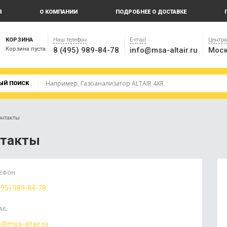
Я
О КОМПАНИИ
ПОДРОБНЕЕ О ДОСТАВКЕ
КОРЗИНА
Наш телефон
E-mail
Центр
Корзина пуста
8 (495) 989-84-78
info@msa-altair.ru
Моск
ЫЙ ПОИСК
онтакты
нтакты
ЕФОН
495) 989-84-78
AIL
o@msa-altair.ru