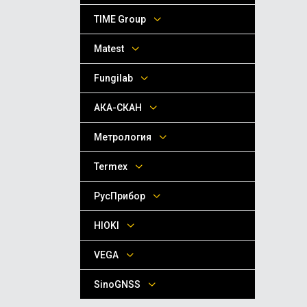
TIME Group
Matest
Fungilab
АКА-СКАН
Метрология
Termex
РусПрибор
HIOKI
VEGA
SinoGNSS