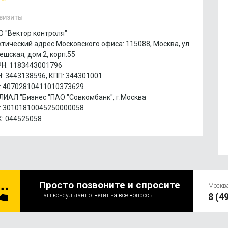
ВИЗИТЫ
 "Вектор контроля"
тический адрес Московского офиса: 115088, Москва, ул.
ешская, дом 2, корп.55
Н: 1183443001796
: 3443138596, КПП: 344301001
: 40702810411010373629
ИАЛ "Бизнес "ПАО "Совкомбанк", г.Москва
: 30101810045250000058
: 044525058
Просто позвоните и спросите
Москв
8 (4
Наш консультант ответит на все вопросы