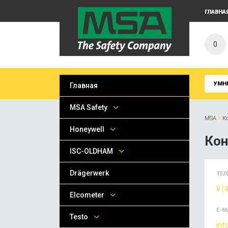
ГЛАВНА
0
УМН
Главная
MSA Safety
›
MSA
К
Honeywell
Ко
ISC-OLDHAM
Drägerwerk
ТЕЛ
8 (
Elcometer
E-M
Testo
inf