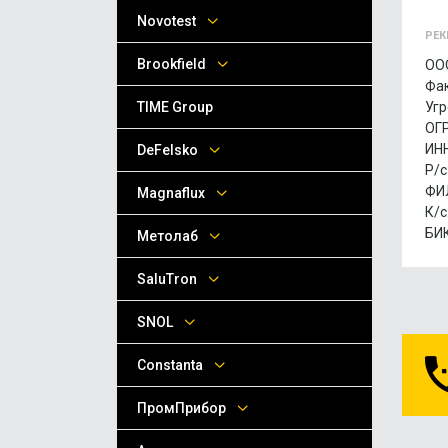
Novotest
РЕК
Brookfield
ООО
Фак
TIME Group
Угр
ОГР
ИНН
DeFelsko
Р/с
ФИЛ
Magnaflux
К/с
БИК
Метолаб
SaluTron
SNOL
Сonstanta
ПромПрибор