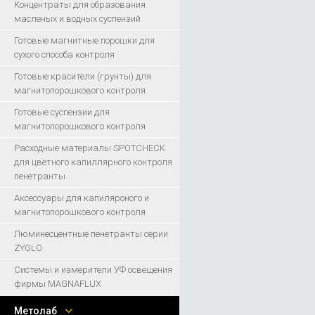
Концентраты для образования
масленых и водных суспензий
Готовые магнитные порошки для
сухого способа контроля
Готовые красители (грунты) для
магнитопорошкового контроля
Готовые суспензии для
магнитопорошкового контроля
Расходные материалы SPOTCHECK
для цветного капиллярного контроля
пенетранты
Аксессуары для капиляроного и
магнитопорошкового контроля
Люминесцентные пенетранты серии
ZYGLO
Системы и измерители УФ освещения
фирмы MAGNAFLUX
Метолаб