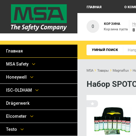
ГЛАВНАЯ
О КОМ
КОРЗИНА
На
0
Корзина пуста
8
УМНЫЙ ПОИСК
Главная
MSA Safety
›
›
›
MSA
Товары
Magnaflux
Н
Honeywell
Набор SPOTC
ISC-OLDHAM
Drägerwerk
Elcometer
Testo