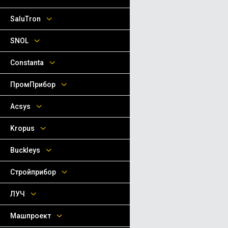
SaluTron
SNOL
Сonstanta
ПромПрибор
Acsys
Kropus
Buckleys
Стройприбор
ЛУЧ
Машпроект