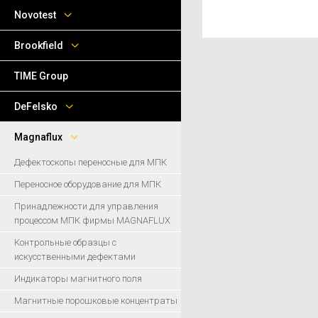
Novotest
Brookfield
TIME Group
DeFelsko
Magnaflux
Дефектоскопы переносные для МПК
Переносное оборудование для МПК
Принадлежности для управления
процессом МПК фирмы MAGNAFLUX
Контрольные образцы с
искусственными дефектами
Индикаторы магнитного поля
Магнитные порошковые концентраты