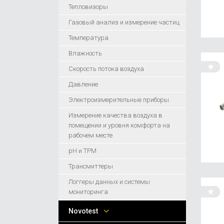
Тепловизоры
Газовый анализ и измерение частиц
Температура
Влажность
Скорость потока воздуха
Давление
Электроизмерительные приборы
Измерение качества воздуха в
помещении и уровня комфорта на
рабочем месте
pH и ТРМ
Трансмиттеры
Логгеры данных и системы
мониторинга
Novotest