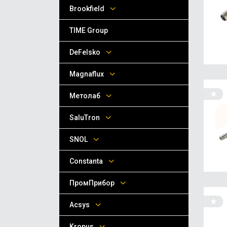
Brookfield
TIME Group
DeFelsko
Magnaflux
Метолаб
SaluTron
SNOL
Сonstanta
ПромПрибор
Acsys
Kropus