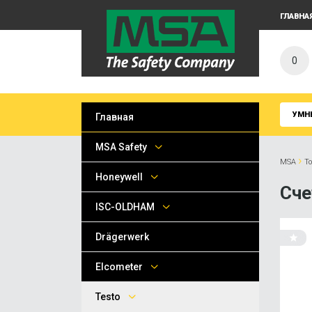
ГЛАВНА
0
УМН
Главная
MSA Safety
›
MSA
Т
Honeywell
Сче
ISC-OLDHAM
Drägerwerk
Elcometer
Testo