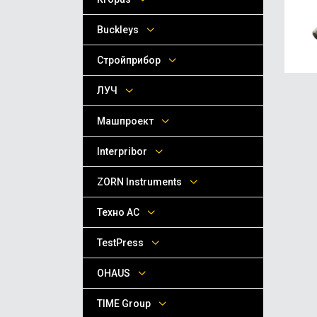
Buckleys
Стройприбор
ЛУЧ
Машпроект
Interpribor
ZORN Instruments
Техно АС
TestPress
OHAUS
TIME Group