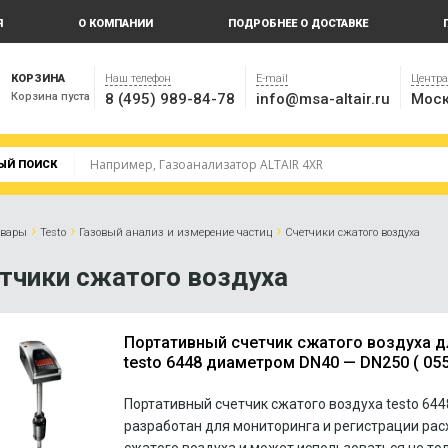
Я
О КОМПАНИИ
ПОДРОБНЕЕ О ДОСТАВКЕ
КОРЗИНА
Наш телефон
E-mail
Центр
Корзина пуста
8 (495) 989-84-78
info@msa-altair.ru
Моск
ЫЙ ПОИСК
›
›
›
овары
Testo
Газовый анализ и измерение частиц
Счетчики сжатого воздуха
тчики сжатого воздуха
Портативный счетчик сжатого воздуха д
testo 6448 диаметром DN40 — DN250 ( 055
Портативный счетчик сжатого воздуха testo 644
разработан для мониторинга и регистрации рас