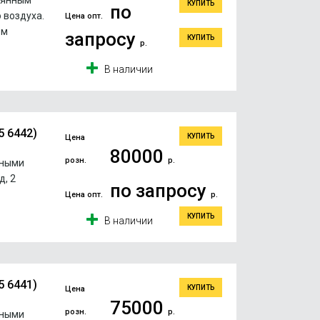
лянным
КУПИТЬ
по
 воздуха.
Цена опт.
ом
запросу
КУПИТЬ
р.
В наличии
5 6442)
КУПИТЬ
Цена
80000
розн.
р.
ьными
, 2
по запросу
Цена опт.
р.
КУПИТЬ
В наличии
5 6441)
КУПИТЬ
Цена
75000
розн.
р.
ьными