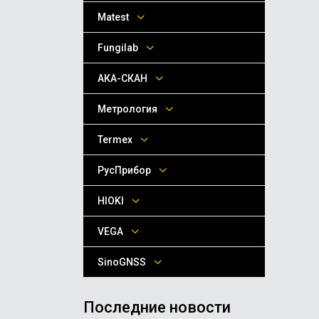
Matest
Fungilab
АКА-СКАН
Метрология
Termex
РусПрибор
HIOKI
VEGA
SinoGNSS
Последние новости