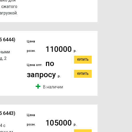
лько для
а сжатого
агрузкой.
5 6444)
Цена
110000
розн.
р.
ьными
, 2
КУПИТЬ
по
Цена опт.
запросу
КУПИТЬ
р.
В наличии
5 6443)
Цена
105000
розн.
р.
4 с