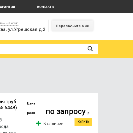
ГАРАНТИЯ
КОНТАКТЫ
альный офис
Перезвоните мне
ва, ул.Угрешская д.2
ля труб
Цена
5 6448)
по запросу
розн.
р.
8
КУПИТЬ
В наличии
хода