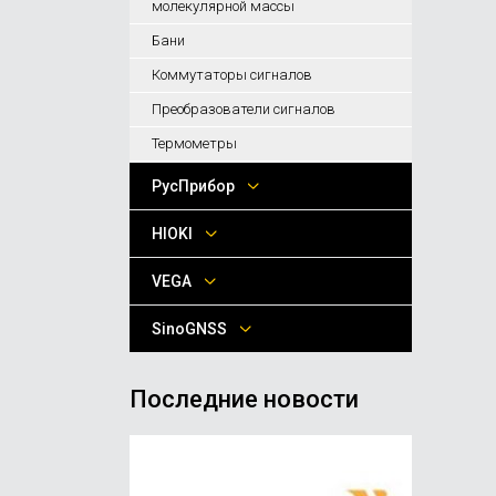
молекулярной массы
Бани
Коммутаторы сигналов
Преобразователи сигналов
Термометры
РусПрибор
HIOKI
VEGA
SinoGNSS
Последние новости