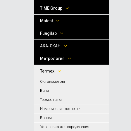
TIME Group
Matest
Fungilab
АКА-СКАН
Метрология
Termex
Октанометры
Бани
Термостаты
Измерители плотности
Ванны
Установка для определения