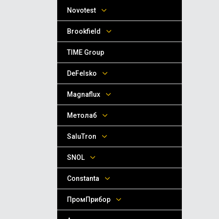
Novotest
Brookfield
TIME Group
DeFelsko
Magnaflux
Метолаб
SaluTron
SNOL
Сonstanta
ПромПрибор