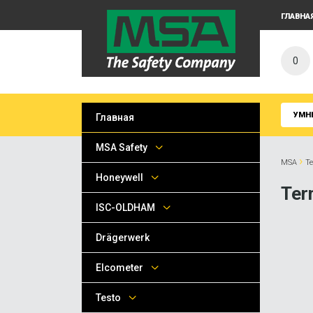
ГЛАВНА
0
УМН
Главная
MSA Safety
›
MSA
T
Honeywell
Ter
ISC-OLDHAM
Drägerwerk
Elcometer
Testo