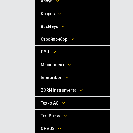
Acsys
Kropus
Buckleys
Стройприбор
ЛУЧ
Машпроект
Interpribor
ZORN Instruments
Техно АС
TestPress
OHAUS