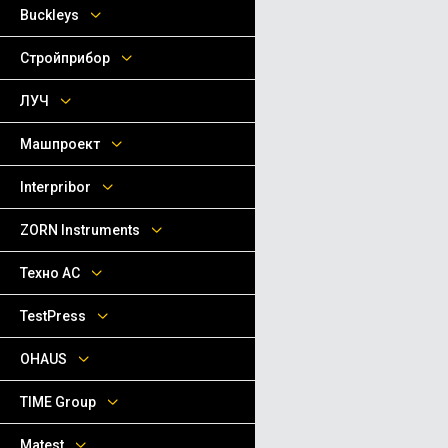
Buckleys
Стройприбор
ЛУЧ
Машпроект
Interpribor
ZORN Instruments
Техно АС
TestPress
OHAUS
TIME Group
Matest