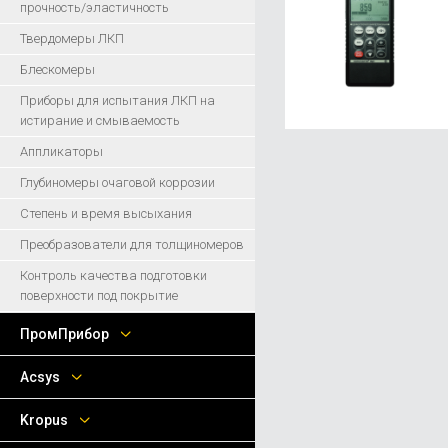
прочность/эластичность
Твердомеры ЛКП
Блескомеры
Приборы для испытания ЛКП на
истирание и смываемость
Аппликаторы
Глубиномеры очаговой коррозии
Степень и время высыхания
Преобразователи для толщиномеров
Контроль качества подготовки
поверхности под покрытие
ПромПрибор
Acsys
Kropus