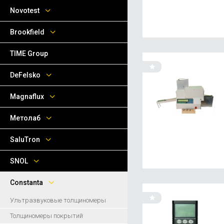
Novotest
Brookfield
TIME Group
DeFelsko
Magnaflux
Метолаб
SaluTron
SNOL
Сonstanta
Ультразвуковые толщиномеры
Толщиномеры покрытий