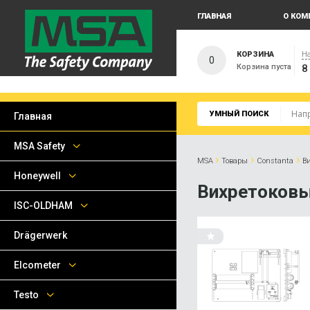
ГЛАВНАЯ
О КОМ
КОРЗИНА
На
0
Корзина пуста
8
УМНЫЙ ПОИСК
Главная
MSA Safety
›
›
›
MSA
Товары
Сonstanta
В
Honeywell
Вихретоков
ISC-OLDHAM
Drägerwerk
Elcometer
Testo