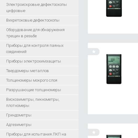
Электроискровые дефектоскопы
цифровые
Вихретоковые дефектоскопы
Оборудование для обнаружения
трещин в резьбе
Приборы для контроля паяных
соединений
Приборы электрохимзащиты
Твердомеры металлов
Толщиномеры мокрого слоя
Разрушающие толщиномеры
Вискозиметры, пикнометры,
плотномеры
Гриндометры
Адгезиметры
Приборы для испытания ЛКП на