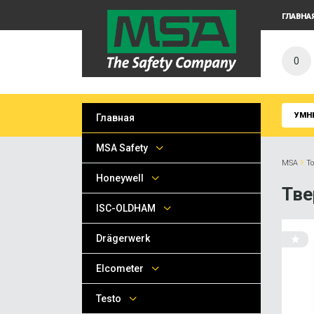
ГЛАВНА
0
УМН
Главная
MSA Safety
›
MSA
Т
Honeywell
Тве
ISC-OLDHAM
Drägerwerk
Elcometer
Testo