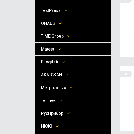
TestPress
OHAUS
TIME Group
Matest
Fungilab
АКА-СКАН
Метрология
Termex
РусПрибор
HIOKI