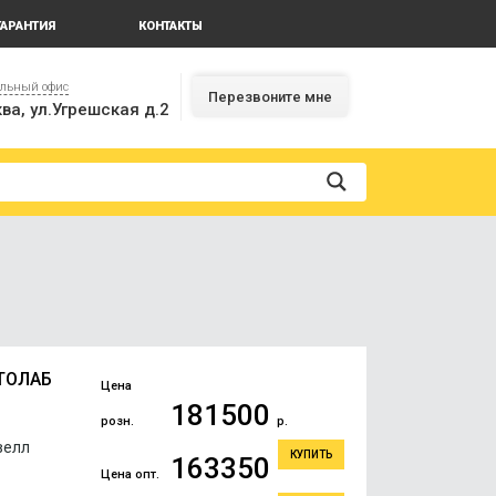
ГАРАНТИЯ
КОНТАКТЫ
альный офис
Перезвоните мне
ва, ул.Угрешская д.2
ЕТОЛАБ
Цена
181500
розн.
р.
велл
КУПИТЬ
163350
Цена опт.