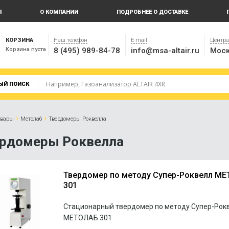
Я
О КОМПАНИИ
ПОДРОБНЕЕ О ДОСТАВКЕ
КОРЗИНА
Наш телефон
E-mail
Центр
Корзина пуста
8 (495) 989-84-78
info@msa-altair.ru
Моск
ЫЙ ПОИСК
›
›
овары
Метолаб
Твердомеры Роквелла
рдомеры Роквелла
Твердомер по методу Супер-Роквелл М
301
Стационарный твердомер по методу Супер-Рок
МЕТОЛАБ 301