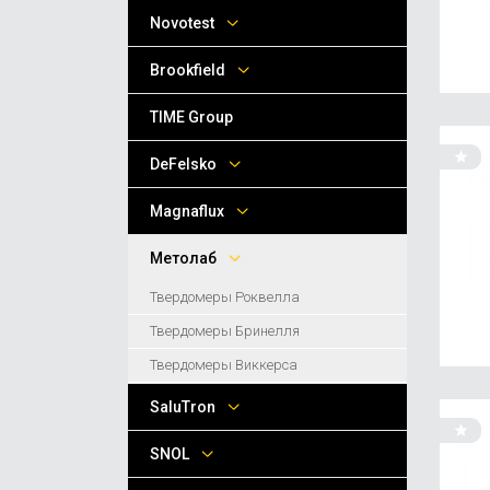
Novotest
Brookfield
TIME Group
DeFelsko
Magnaflux
Метолаб
Твердомеры Роквелла
Твердомеры Бринелля
Твердомеры Виккерса
SaluTron
SNOL