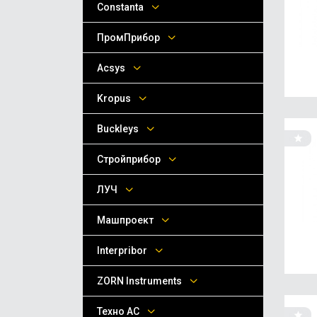
Сonstanta
ПромПрибор
Acsys
Kropus
Buckleys
Стройприбор
ЛУЧ
Машпроект
Interpribor
ZORN Instruments
Техно АС