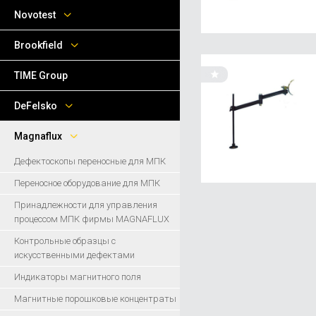
Novotest
Brookfield
TIME Group
DeFelsko
Magnaflux
Дефектоскопы переносные для МПК
Переносное оборудование для МПК
Принадлежности для управления
процессом МПК фирмы MAGNAFLUX
Контрольные образцы с
искусственными дефектами
Индикаторы магнитного поля
Магнитные порошковые концентраты