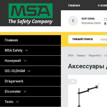
ГЛАВНАЯ
О КОМ
КОРЗИНА
На
0
Корзина пуста
8
УМНЫЙ ПОИСК
Главная
MSA Safety
›
›
›
MSA
Товары
Magnaflux
С
Honeywell
Аксессуары 
ISC-OLDHAM
Drägerwerk
Elcometer
Testo