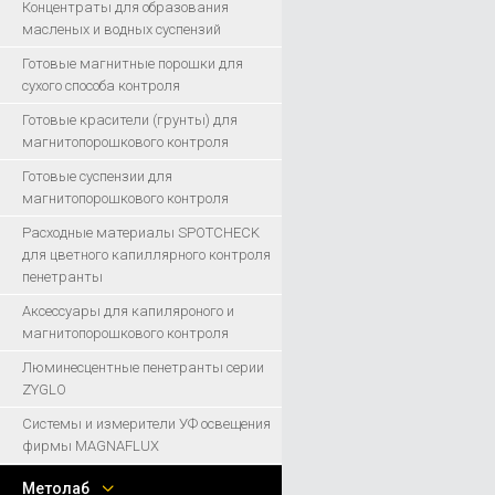
Концентраты для образования
масленых и водных суспензий
Готовые магнитные порошки для
сухого способа контроля
Готовые красители (грунты) для
магнитопорошкового контроля
Готовые суспензии для
магнитопорошкового контроля
Расходные материалы SPOTCHECK
для цветного капиллярного контроля
пенетранты
Аксессуары для капиляроного и
магнитопорошкового контроля
Люминесцентные пенетранты серии
ZYGLO
Системы и измерители УФ освещения
фирмы MAGNAFLUX
Метолаб