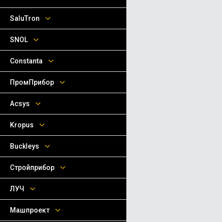
SaluTron
SNOL
Сonstanta
ПромПрибор
Acsys
Kropus
Buckleys
Стройприбор
ЛУЧ
Машпроект