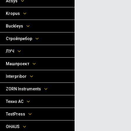
Acsys
Kropus
Buckleys
Стройприбор
ЛУЧ
Машпроект
Interpribor
ZORN Instruments
Техно АС
TestPress
OHAUS