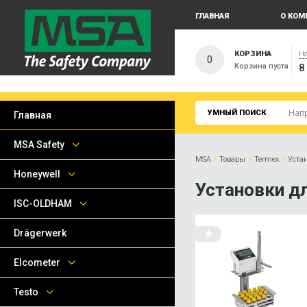
ГЛАВНАЯ
О КОМ
КОРЗИНА
На
0
Корзина пуста
8
УМНЫЙ ПОИСК
Главная
MSA Safety
›
›
›
MSA
Товары
Termex
Уста
Honeywell
Установки д
ISC-OLDHAM
Drägerwerk
Elcometer
Testo