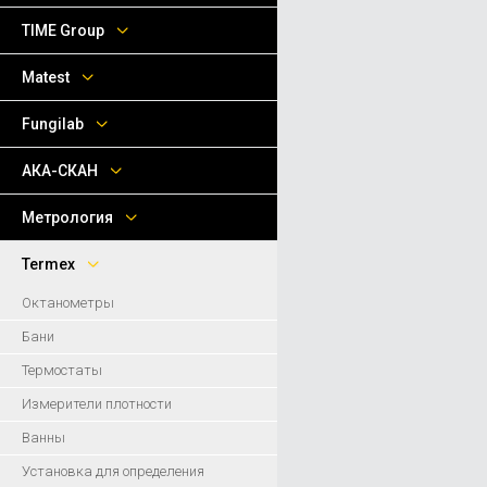
TIME Group
Matest
Fungilab
АКА-СКАН
Метрология
Termex
Октанометры
Бани
Термостаты
Измерители плотности
Ванны
Установка для определения