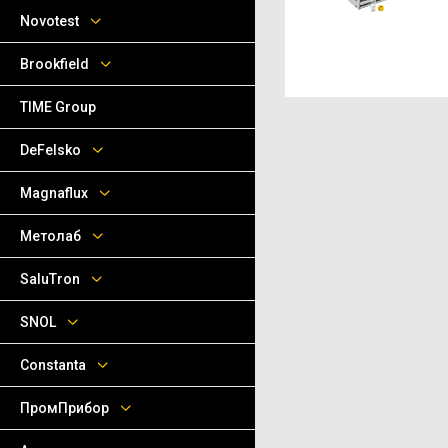
Novotest
Brookfield
TIME Group
DeFelsko
Magnaflux
Метолаб
SaluTron
SNOL
Сonstanta
ПромПрибор