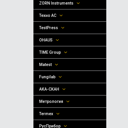
ZORN Instruments
Техно АС
TestPress
OHAUS
TIME Group
Matest
Fungilab
АКА-СКАН
Метрология
Termex
РусПрибор