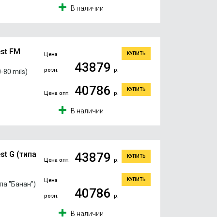
В наличии
st FM
КУПИТЬ
Цена
43879
розн.
р.
80 mils)
40786
КУПИТЬ
Цена опт.
р.
В наличии
t G (типа
43879
КУПИТЬ
Цена опт.
р.
КУПИТЬ
Цена
па "Банан")
40786
розн.
р.
В наличии