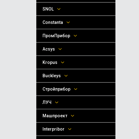
SNOL
Сonstanta
ПромПрибор
Acsys
Kropus
Buckleys
Стройприбор
ЛУЧ
Машпроект
Interpribor