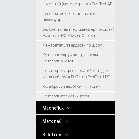
покрытий (метод отрыва) PosiTest AT
Дополнительные запчасти и
аксессуары
Бесконтактный толщиномер покрытий
PosiTector PC Powder Checker
Измеритель твердости по Шору
Контроль окружающей среды.
Контроль чистоты
Детектор микроотверстий методом
влажной губки DeFelsko PosiTest LPD
Калибровочные блоки и пленки
Контроль герметичности
Magnaflux
Метолаб
SaluTron