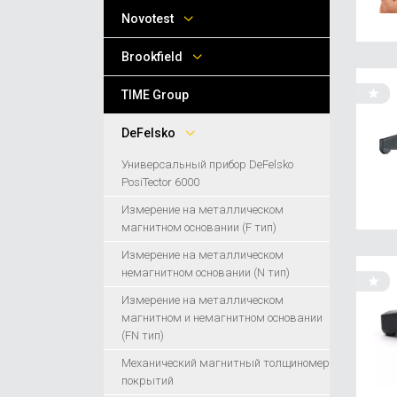
Novotest
Brookfield
TIME Group
DeFelsko
Универсальный прибор DeFelsko
PosiTector 6000
Измерение на металлическом
магнитном основании (F тип)
Измерение на металлическом
немагнитном основании (N тип)
Измерение на металлическом
магнитном и немагнитном основании
(FN тип)
Механический магнитный толщиномер
покрытий