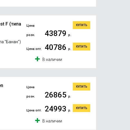
t F (типа
КУПИТЬ
Цена
43879
розн.
р.
а "Банан")
40786
КУПИТЬ
Цена опт.
р.
В наличии
en
КУПИТЬ
Цена
26865
розн.
р.
24993
КУПИТЬ
Цена опт.
р.
В наличии