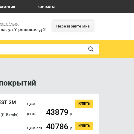
ГАРАНТИЯ
КОНТАКТЫ
альный офис
Перезвоните мне
ва, ул.Угрешская д.2
 покрытий
EST GM
КУПИТЬ
Цена
43879
розн.
р.
0-8 mils)
40786
КУПИТЬ
Цена опт.
р.