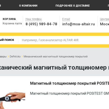
Я
О КОМПАНИИ
ПОДРОБНЕЕ О ДОСТАВКЕ
КОРЗИНА
Наш телефон
E-mail
Центр
Корзина пуста
8 (495) 989-84-78
info@msa-altair.ru
Моск
ЫЙ ПОИСК
›
›
овары
DeFelsko
Механический магнитный толщиномер покрытий
анический магнитный толщиномер
Магнитный толщиномер покрытий POSIT
Магнитный толщиномер покрытий POSITEST GM (