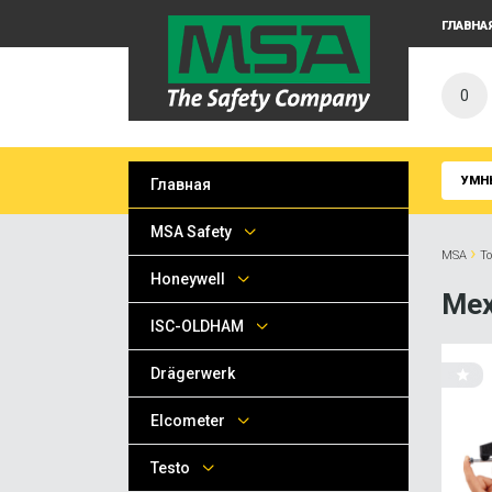
ГЛАВНА
0
УМН
Главная
MSA Safety
›
MSA
Т
Honeywell
Мех
ISC-OLDHAM
Drägerwerk
Elcometer
Testo