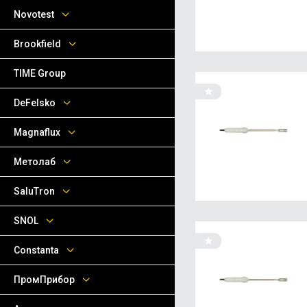
Novotest
Brookfield
TIME Group
DeFelsko
Magnaflux
Метолаб
SaluTron
SNOL
Сonstanta
ПромПрибор