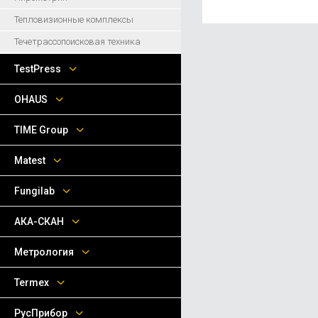
Тепловизионные комплексы
Течетрассопоисковая техника
TestPress
OHAUS
TIME Group
Matest
Fungilab
АКА-СКАН
Метрология
Termex
РусПрибор