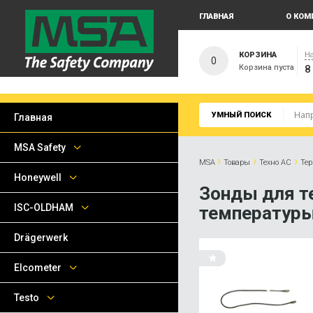
ГЛАВНАЯ
О КОМ
КОРЗИНА
На
0
Корзина пуста
8
УМНЫЙ ПОИСК
Главная
MSA Safety
›
›
›
MSA
Товары
Техно АС
Те
Honeywell
Зонды для т
ISC-OLDHAM
температуры
Drägerwerk
Elcometer
Testo