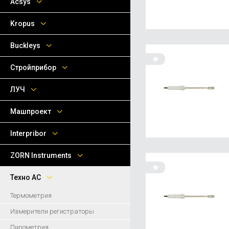
Acsys
Kropus
Buckleys
Стройприбор
ЛУЧ
Машпроект
Interpribor
ZORN Instruments
Техно АС
Термометрия
Измерители регистраторы
Пирометрия