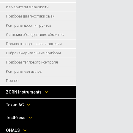
Измерители влажности
Приборы диагностики свай
Контроль дорог и грунтов
Системы обследования объектов
Прочность сцепления и адгезия
Виброизмерительные приборы
Приборы теплового контроля
Контроль металлов
Прочее
ZORN Instruments
Техно АС
TestPress
OHAUS