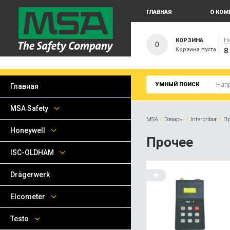
ГЛАВНАЯ
О КОМ
КОРЗИНА
На
0
Корзина пуста
8
УМНЫЙ ПОИСК
Главная
MSA Safety
›
›
›
MSA
Товары
Interpribor
Пр
Honeywell
Прочее
ISC-OLDHAM
Drägerwerk
Elcometer
Testo