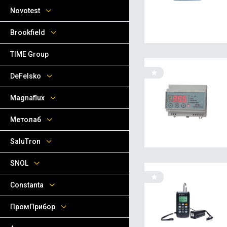
Novotest
Brookfield
TIME Group
DeFelsko
Magnaflux
Метолаб
SaluTron
SNOL
Сonstanta
ПромПрибор