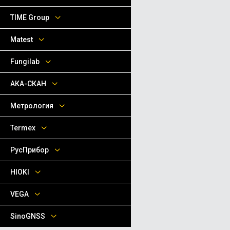
TIME Group
Matest
Fungilab
АКА-СКАН
Метрология
Termex
РусПрибор
HIOKI
VEGA
SinoGNSS