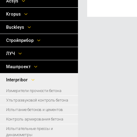
Acsys
Kropus
Buckleys
Стройприбор
ЛУЧ
Машпроект
Interpribor
Измерители прочности бетона
Ультразвуковой контроль бетона
Испытание бетонов и цементов
Контроль армирования бетона
Испытательные прессы и
динамометры