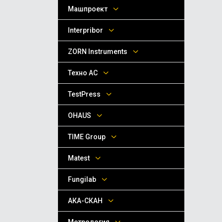
Машпроект
Interpribor
ZORN Instruments
Техно АС
TestPress
OHAUS
TIME Group
Matest
Fungilab
АКА-СКАН