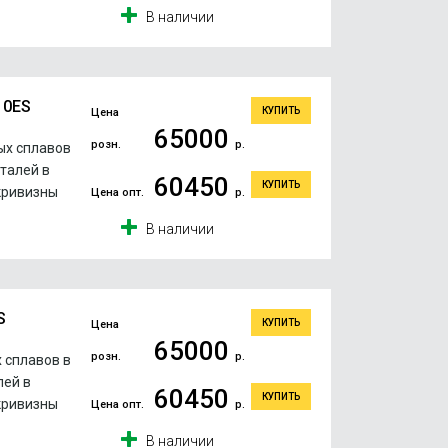
В наличии
10ES
КУПИТЬ
Цена
65000
розн.
р.
ых сплавов
сталей в
60450
КУПИТЬ
кривизны
Цена опт.
р.
В наличии
S
КУПИТЬ
Цена
65000
розн.
р.
 сплавов в
лей в
60450
КУПИТЬ
кривизны
Цена опт.
р.
В наличии