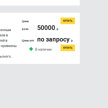
КУПИТЬ
Цена
50000
розн.
р.
роенным
вов в
по запросу
лей в
Цена опт.
р.
с кривизны
КУПИТЬ
В наличии
сного...