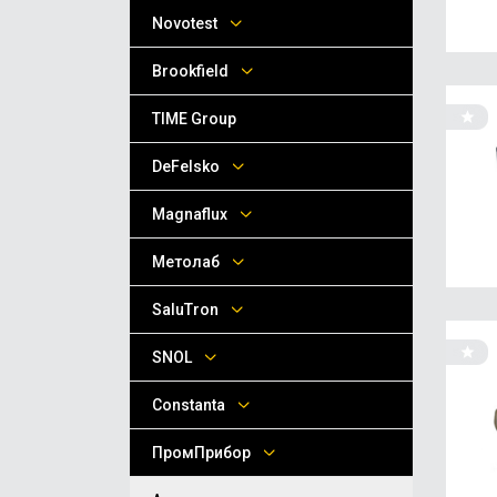
Novotest
Brookfield
TIME Group
DeFelsko
Magnaflux
Метолаб
SaluTron
SNOL
Сonstanta
ПромПрибор