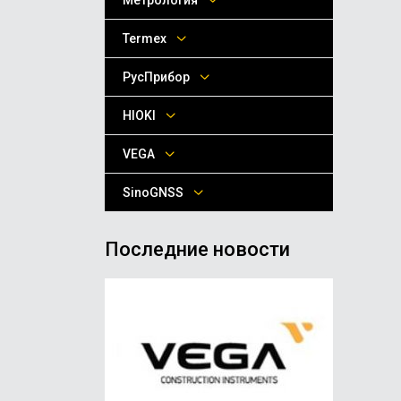
Метрология
Termex
РусПрибор
HIOKI
VEGA
SinoGNSS
Последние новости