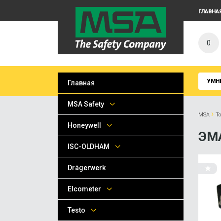
ГЛАВНА
0
УМН
Главная
MSA Safety
›
MSA
Т
Honeywell
ЭМ
ISC-OLDHAM
Drägerwerk
Elcometer
Testo