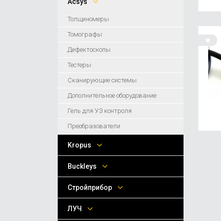
Acsys
Толщиномеры
Томографы
Дефектоскопы
Тестеры
Сканирующие системы
Дополнительное оборудование
Гель для УЗ контроля
Преобразователи
Kropus
Buckleys
Стройприбор
ЛУЧ