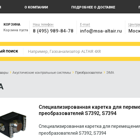
Я
О КОМПАНИИ
ПОДРОБНЕЕ О ДОСТАВКЕ
КОРЗИНА
Наш телефон
E-mail
Центр
Корзина пуста
8 (495) 989-84-78
info@msa-altair.ru
Моск
ЫЙ ПОИСК
›
›
›
овары
Акустические контрольные системы
Преобразователи
ЭМА
А
Специализированная каретка для перем
преобразователей S7392, S7394
Специализированная каретка для перемещени
преобразователей S7392, S7394