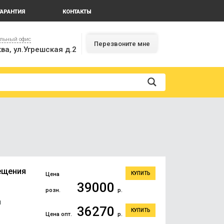
ГАРАНТИЯ
КОНТАКТЫ
альный офис
Перезвоните мне
ва, ул.Угрешская д.2
ещения
КУПИТЬ
Цена
39000
розн.
р.
я
36270
КУПИТЬ
Цена опт.
р.