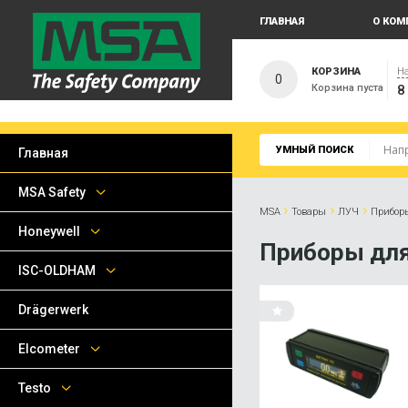
ГЛАВНАЯ
О КОМ
КОРЗИНА
На
0
Корзина пуста
8
УМНЫЙ ПОИСК
Главная
MSA Safety
›
›
›
MSA
Товары
ЛУЧ
Приборы
Honeywell
Приборы для
ISC-OLDHAM
Drägerwerk
Elcometer
Testo