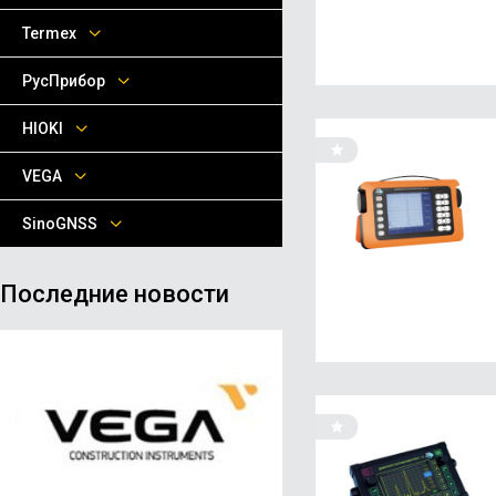
Termex
РусПрибор
HIOKI
VEGA
SinoGNSS
Последние новости