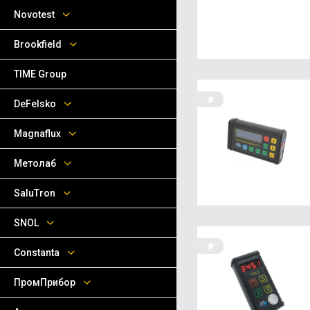
Novotest
Brookfield
TIME Group
DeFelsko
Magnaflux
Метолаб
SaluTron
SNOL
Сonstanta
ПромПрибор