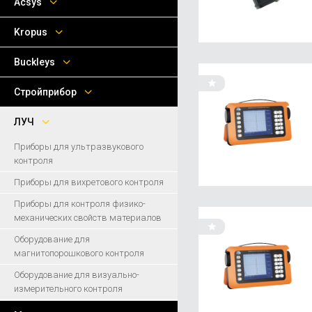
Acsys
Kropus
Buckleys
Стройприбор
ЛУЧ
Приборы для ультразвукового
контроля
Приборы для вихретового контроля
Приборы для контроля физико-
механических свойств материалов
Оборудование для
магнитопорошкового контроля
Оборудование для визуально-
измерительного контроля