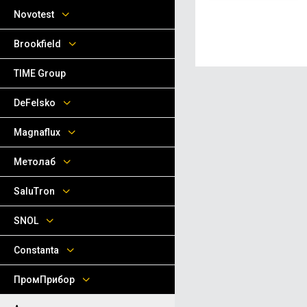
Novotest
Brookfield
TIME Group
DeFelsko
Magnaflux
Метолаб
SaluTron
SNOL
Сonstanta
ПромПрибор