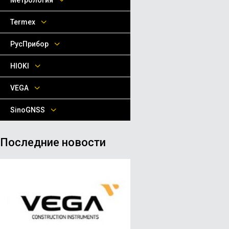
Метрология
Termex
РусПрибор
HIOKI
VEGA
SinoGNSS
Последние новости