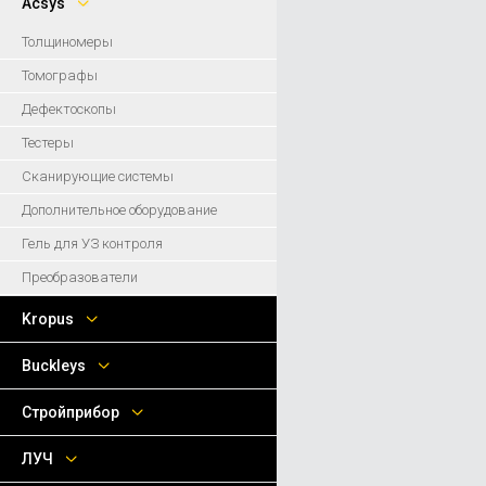
Acsys
Толщиномеры
Томографы
Дефектоскопы
Тестеры
Сканирующие системы
Дополнительное оборудование
Гель для УЗ контроля
Преобразователи
Kropus
Buckleys
Стройприбор
ЛУЧ