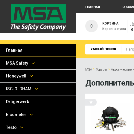
ГЛАВНАЯ
О КОМ
КОРЗИНА
На
0
Корзина пуста
8
УМНЫЙ ПОИСК
Главная
MSA Safety
›
›
MSA
Товары
Акустические 
Honeywell
Дополнитель
ISC-OLDHAM
Drägerwerk
Elcometer
Testo