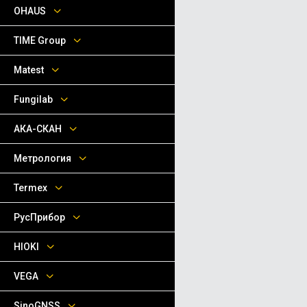
OHAUS
TIME Group
Matest
Fungilab
АКА-СКАН
Метрология
Termex
РусПрибор
HIOKI
VEGA
SinoGNSS