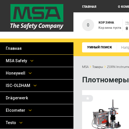
ГЛАВНАЯ
О КОМ
КОРЗИНА
На
0
Корзина пуста
8
УМНЫЙ ПОИСК
Главная
MSA Safety
›
›
MSA
Товары
ZORN Instrum
Honeywell
Плотномеры
ISC-OLDHAM
Drägerwerk
Elcometer
Testo