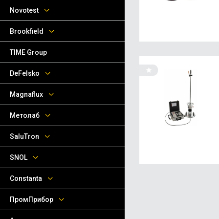
Novotest
Brookfield
TIME Group
DeFelsko
Magnaflux
Метолаб
SaluTron
SNOL
Сonstanta
ПромПрибор