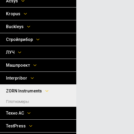
Acsys
Kropus
Buckleys
Стройприбор
ЛУЧ
Машпроект
Interpribor
ZORN Instruments
Плотномеры
Техно АС
TestPress