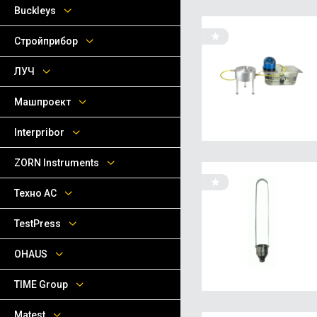
Buckleys
Стройприбор
ЛУЧ
Машпроект
Interpribor
ZORN Instruments
Техно АС
TestPress
OHAUS
TIME Group
Matest