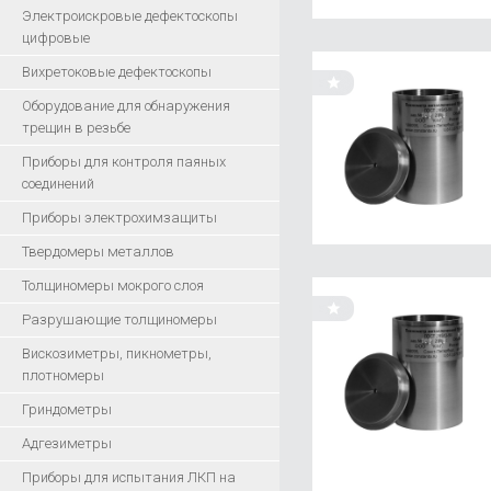
Электроискровые дефектоскопы
цифровые
Вихретоковые дефектоскопы
Оборудование для обнаружения
трещин в резьбе
Приборы для контроля паяных
соединений
Приборы электрохимзащиты
Твердомеры металлов
Толщиномеры мокрого слоя
Разрушающие толщиномеры
Вискозиметры, пикнометры,
плотномеры
Гриндометры
Адгезиметры
Приборы для испытания ЛКП на