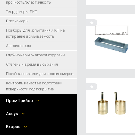
прочность/эластичность
Твердомеры ЛКП
Блескомеры
Приборы для испытания ЛКП на
истирание и смываемость
Аппликаторы
Глубиномеры очаговой коррозии
Степень и время высыхания
Преобразователи для толщиномеров
Контроль качества подготовки
поверхности под покрытие
ПромПрибор
Acsys
Kropus