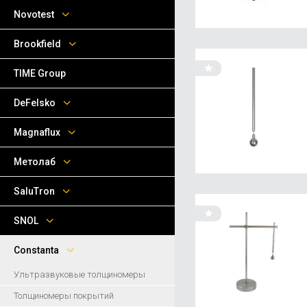
Novotest
Brookfield
TIME Group
DeFelsko
Magnaflux
Метолаб
SaluTron
SNOL
Сonstanta
Ультразвуковые толщиномеры
Толщиномеры покрытий