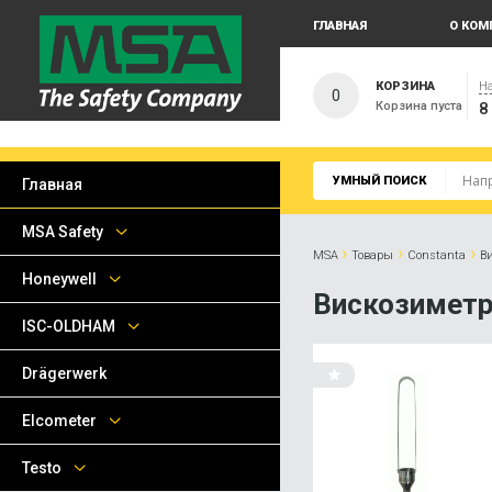
ГЛАВНАЯ
О КОМ
КОРЗИНА
На
0
Корзина пуста
8
УМНЫЙ ПОИСК
Главная
MSA Safety
›
›
›
MSA
Товары
Сonstanta
В
Honeywell
Вискозиметр
ISC-OLDHAM
Drägerwerk
Elcometer
Testo