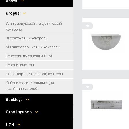
Acsys
Kropus
Ультразвуковой и акустический
контроль
Вихретоковый контроль
Магнитопорошковый контроль
Контроль покрытий и ЛКМ
Коэрцитиметры
Капиллярный (цветной) контроль
Кабели соединительные для
преобразователей
Buckleys
Стройприбор
ЛУЧ