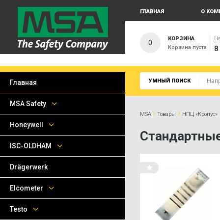
ГЛАВНАЯ
О КОМ
КОРЗИНА
На
0
Корзина пуста
8
УМНЫЙ ПОИСК
Главная
MSA Safety
›
›
MSA
Товары
НПЦ «Кропус»
Honeywell
Стандартны
ISC-OLDHAM
Drägerwerk
Elcometer
Testo