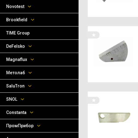
Novotest
Brookfield
TIME Group
DeFelsko
Magnaflux
Метолаб
SaluTron
SNOL
Сonstanta
ПромПрибор