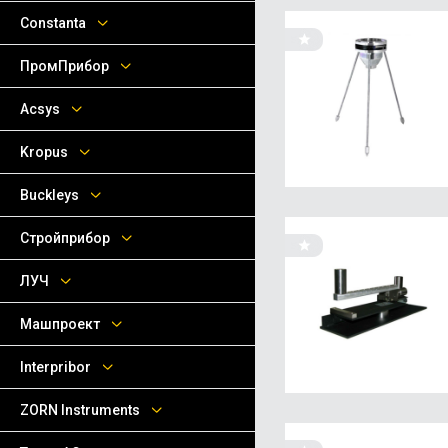
Сonstanta
ПромПрибор
Acsys
Kropus
Buckleys
Стройприбор
ЛУЧ
Машпроект
Interpribor
ZORN Instruments