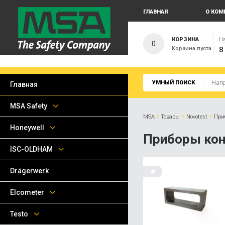
ГЛАВНАЯ
О КОМ
КОРЗИНА
На
0
Корзина пуста
8
УМНЫЙ ПОИСК
Главная
MSA Safety
›
›
›
MSA
Товары
Novotest
При
Honeywell
Приборы кон
ISC-OLDHAM
Drägerwerk
Elcometer
Testo