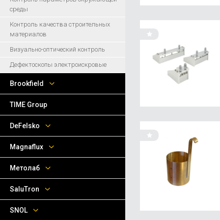
среды
Контроль качества строительных
материалов
Визуально-оптический контроль
Дефектоскопы электроискровые
Brookfield
TIME Group
DeFelsko
Magnaflux
Метолаб
SaluTron
SNOL