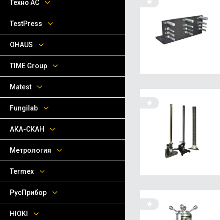
Техно АС
TestPress
OHAUS
TIME Group
Matest
Fungilab
АКА-СКАН
Метрология
Termex
РусПрибор
HIOKI