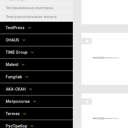
Тепловизионные комплексы
Течетрассопоисковая техника
TestPress
OHAUS
TIME Group
Matest
Fungilab
АКА-СКАН
Метрология
Termex
РусПрибор