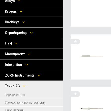
Acsys
Kropus
Buckleys
Стройприбор
ЛУЧ
Машпроект
Interpribor
ZORN Instruments
Техно АС
Термометрия
Измерители регистраторы
Пирометрия