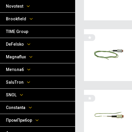
Novotest
Brookfield
TIME Group
DeFelsko
Magnaflux
Метолаб
SaluTron
SNOL
Сonstanta
ПромПрибор