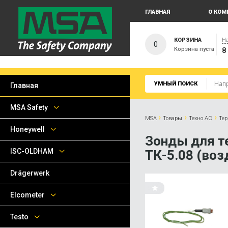
ГЛАВНАЯ
О КОМ
КОРЗИНА
На
0
Корзина пуста
8
УМНЫЙ ПОИСК
Главная
MSA Safety
›
›
›
MSA
Товары
Техно АС
Те
Honeywell
Зонды для т
ISC-OLDHAM
ТК-5.08 (во
Drägerwerk
Elcometer
Testo