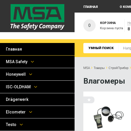
ГЛАВНАЯ
О КОМ
КОРЗИНА
На
0
Корзина пуста
8
УМНЫЙ ПОИСК
Главная
MSA Safety
›
›
MSA
Товары
СтройПрибор
Honeywell
Влагомеры
ISC-OLDHAM
Drägerwerk
Elcometer
Testo