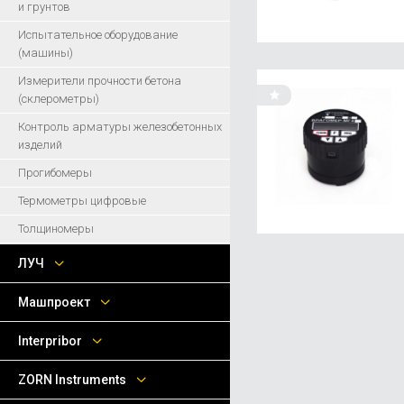
и грунтов
Испытательное оборудование
(машины)
Измерители прочности бетона
(склерометры)
Контроль арматуры железобетонных
изделий
Прогибомеры
Термометры цифровые
Толщиномеры
ЛУЧ
Машпроект
Interpribor
ZORN Instruments