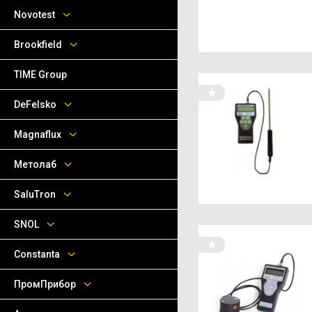
Novotest
Brookfield
TIME Group
DeFelsko
Magnaflux
Метолаб
SaluTron
SNOL
Сonstanta
ПромПрибор