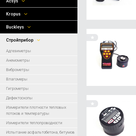
Acsys
Kropus
Buckleys
Стройприбор
Адгезиметры
Анемометры
Виброметры
Влагомеры
Гигрометры
Дефектоскопы
Измерители плотности тепловых
потоков и температуры
Измерители теплопроводности
Испытание асфальтобетона, битумов