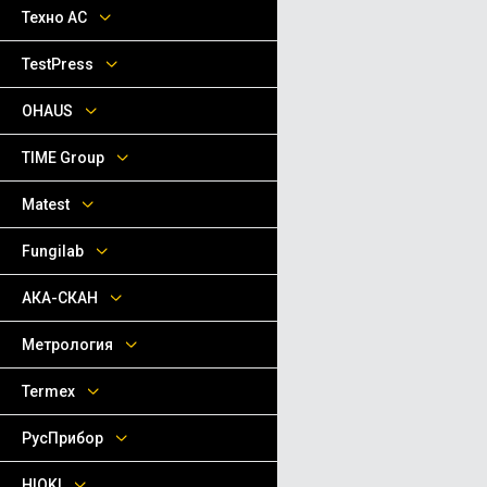
Техно АС
TestPress
OHAUS
TIME Group
Matest
Fungilab
АКА-СКАН
Метрология
Termex
РусПрибор
HIOKI