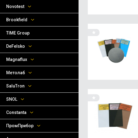
Novotest
Brookfield
TIME Group
DeFelsko
Magnaflux
Метолаб
SaluTron
SNOL
Сonstanta
ПромПрибор