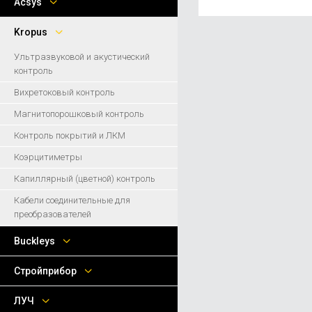
Acsys
Kropus
Ультразвуковой и акустический
контроль
Вихретоковый контроль
Магнитопорошковый контроль
Контроль покрытий и ЛКМ
Коэрцитиметры
Капиллярный (цветной) контроль
Кабели соединительные для
преобразователей
Buckleys
Стройприбор
ЛУЧ