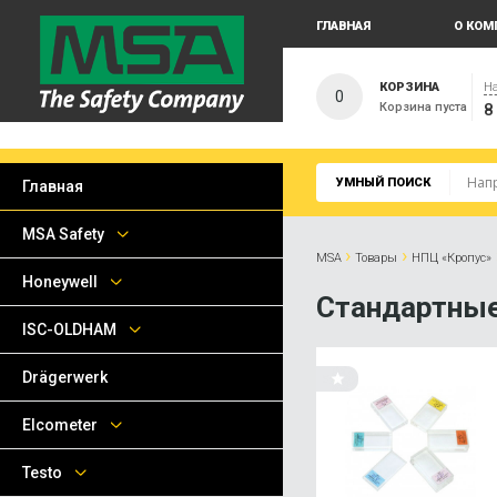
ГЛАВНАЯ
О КОМ
КОРЗИНА
На
0
Корзина пуста
8
УМНЫЙ ПОИСК
Главная
MSA Safety
›
›
MSA
Товары
НПЦ «Кропус»
Honeywell
Стандартные
ISC-OLDHAM
Drägerwerk
Elcometer
Testo