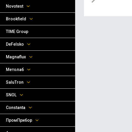
Novotest
Brookfield
TIME Group
DeFelsko
Magnaflux
Метолаб
SaluTron
SNOL
Сonstanta
ПромПрибор