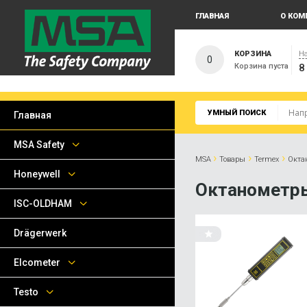
ГЛАВНАЯ
О КОМ
КОРЗИНА
На
0
Корзина пуста
8
УМНЫЙ ПОИСК
Главная
MSA Safety
›
›
›
MSA
Товары
Termex
Окта
Honeywell
Октанометр
ISC-OLDHAM
Drägerwerk
Elcometer
Testo