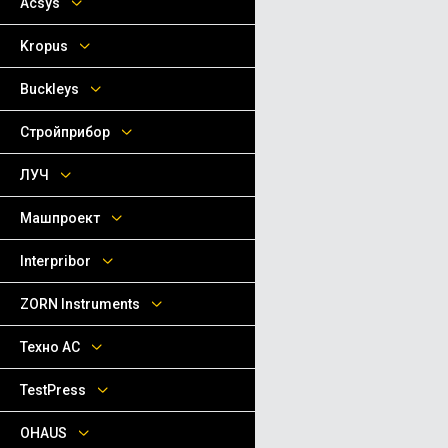
Acsys
Kropus
Buckleys
Стройприбор
ЛУЧ
Машпроект
Interpribor
ZORN Instruments
Техно АС
TestPress
OHAUS