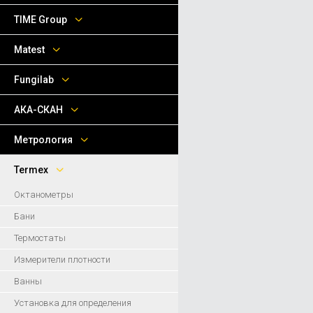
TIME Group
Matest
Fungilab
АКА-СКАН
Метрология
Termex
Октанометры
Бани
Термостаты
Измерители плотности
Ванны
Установка для определения