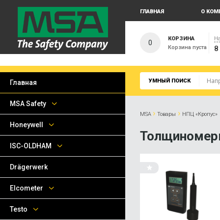
ГЛАВНАЯ
О КОМ
КОРЗИНА
На
0
Корзина пуста
8
УМНЫЙ ПОИСК
Главная
MSA Safety
›
›
MSA
Товары
НПЦ «Кропус»
Honeywell
Толщиномер
ISC-OLDHAM
Drägerwerk
Elcometer
Testo