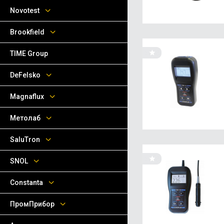
Novotest
Brookfield
TIME Group
DeFelsko
Magnaflux
Метолаб
SaluTron
SNOL
Сonstanta
ПромПрибор