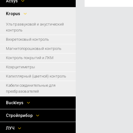
Acsys
Kropus
Ультразвуковой и акустический
контроль
Вихретоковый контроль
Магнитопорошковый контроль
Контроль покрытий и ЛКМ
Коэрцитиметры
Капиллярный (цветной) контроль
Кабели соединительные для
преобразователей
Buckleys
Стройприбор
ЛУЧ