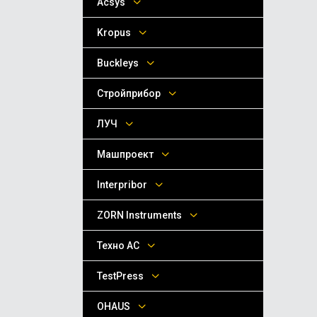
Acsys
Kropus
Buckleys
Стройприбор
ЛУЧ
Машпроект
Interpribor
ZORN Instruments
Техно АС
TestPress
OHAUS