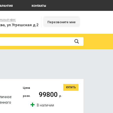
ГАРАНТИЯ
КОНТАКТЫ
альный офис
Перезвоните мне
ва, ул.Угрешская д.2
КУПИТЬ
Цена
99800
розн.
р.
тличное
енного
В наличии