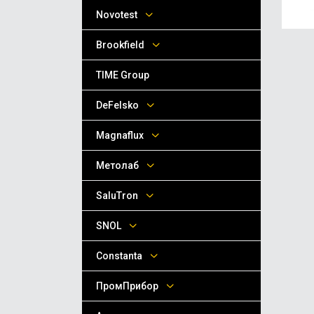
Novotest
Brookfield
TIME Group
DeFelsko
Magnaflux
Метолаб
SaluTron
SNOL
Сonstanta
ПромПрибор