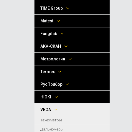
TIME Group
Matest
Fungilab
АКА-СКАН
Метрология
Termex
РусПрибор
HIOKI
VEGA
Тахеометры
Дальномеры