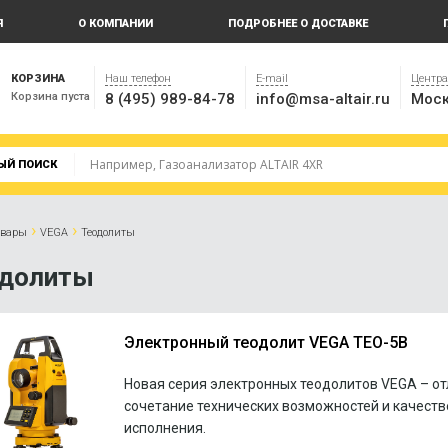
Я
О КОМПАНИИ
ПОДРОБНЕЕ О ДОСТАВКЕ
КОРЗИНА
Наш телефон
E-mail
Центр
Корзина пуста
8 (495) 989-84-78
info@msa-altair.ru
Моск
ЫЙ ПОИСК
›
›
овары
VEGA
Теодолиты
одолиты
Электронный теодолит VEGA TEO-5B
Новая серия электронных теодолитов VEGA – о
сочетание технических возможностей и качеств
исполнения.