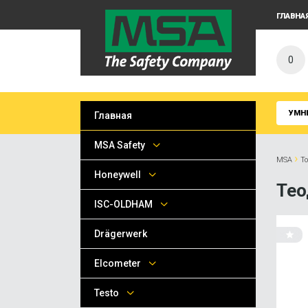
ГЛАВНА
0
УМН
Главная
MSA Safety
›
MSA
Т
Honeywell
Те
ISC-OLDHAM
Drägerwerk
Elcometer
Testo