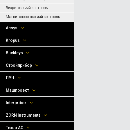
Вихретоковый контроль
Магнитопорошковый контроль
Acsys
Kropus
Buckleys
Стройприбор
ЛУЧ
Машпроект
Interpribor
ZORN Instruments
Техно АС