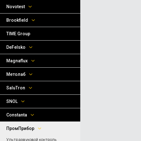
Novotest
Brookfield
TIME Group
DeFelsko
Magnaflux
Метолаб
SaluTron
SNOL
Сonstanta
ПромПрибор
Ультразвуковой контроль