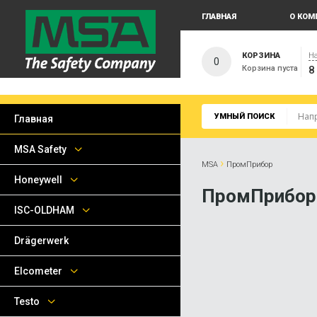
ГЛАВНАЯ
О КОМ
КОРЗИНА
На
0
Корзина пуста
8
УМНЫЙ ПОИСК
Главная
MSA Safety
›
MSA
ПромПрибор
Honeywell
ПромПрибор
ISC-OLDHAM
Drägerwerk
Elcometer
Testo