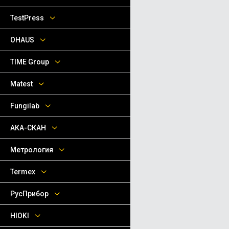
TestPress
OHAUS
TIME Group
Matest
Fungilab
АКА-СКАН
Метрология
Termex
РусПрибор
HIOKI