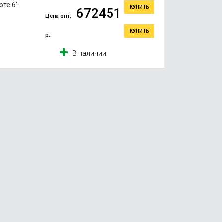
те 6'.
КУПИТЬ
672451
Цена опт.
КУПИТЬ
р.
В наличии