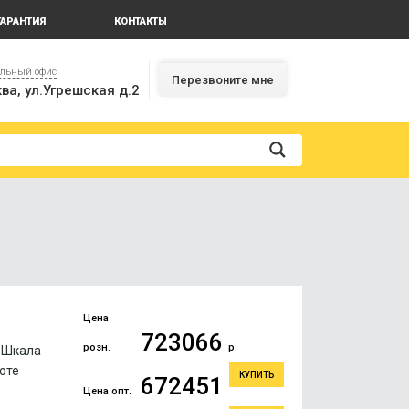
ГАРАНТИЯ
КОНТАКТЫ
альный офис
Перезвоните мне
ва, ул.Угрешская д.2
Цена
723066
розн.
р.
. Шкала
оте
КУПИТЬ
672451
Цена опт.