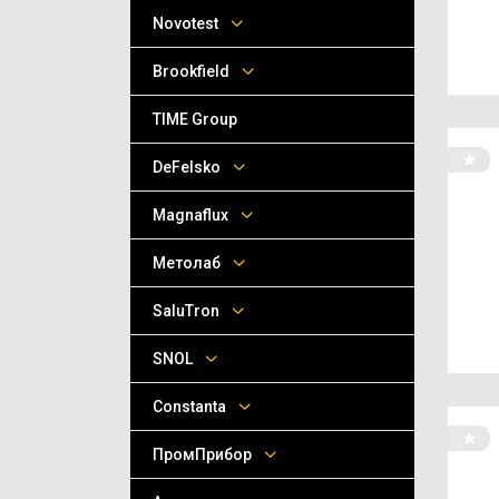
Novotest
Brookfield
TIME Group
DeFelsko
Magnaflux
Метолаб
SaluTron
SNOL
Сonstanta
ПромПрибор