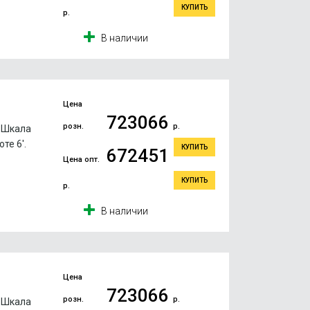
КУПИТЬ
р.
В наличии
Цена
723066
розн.
р.
. Шкала
те 6'.
КУПИТЬ
672451
Цена опт.
КУПИТЬ
р.
В наличии
Цена
723066
розн.
р.
. Шкала