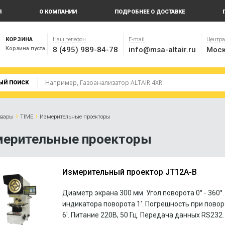
Я
О КОМПАНИИ
ПОДРОБНЕЕ О ДОСТАВКЕ
КОРЗИНА
Наш телефон
E-mail
Центр
Корзина пуста
8 (495) 989-84-78
info@msa-altair.ru
Моск
ЫЙ ПОИСК
›
›
овары
TIME
Измерительные проекторы
ерительные проекторы
Измерительный проектор JT12A-B
Диаметр экрана 300 мм. Угол поворота 0° - 360°
индикатора поворота 1'. Погрешность при повор
6'. Питание 220В, 50 Гц. Передача данных RS232.