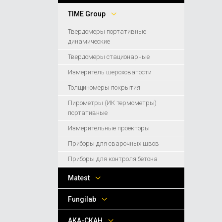
TIME Group
Твердомеры портативные
динамические
Твердомеры стационарные
Измеритель шероховатости
Толщиномеры покрытия
Пирометры (ИК термометры)
портативные
Измерительные проекторы
Приборы для сварочных швов
Приборы для контроля бетона
Matest
Fungilab
АКА-СКАН