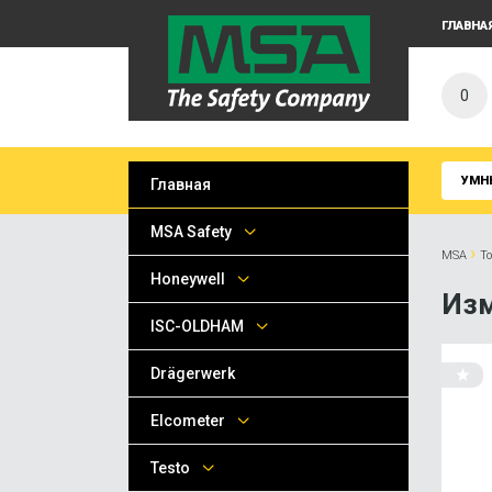
ГЛАВНА
0
УМН
Главная
MSA Safety
›
MSA
Т
Honeywell
Изм
ISC-OLDHAM
Drägerwerk
Elcometer
Testo