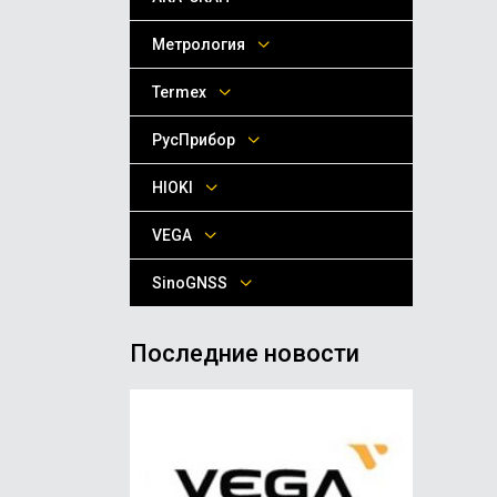
Метрология
Termex
РусПрибор
HIOKI
VEGA
SinoGNSS
Последние новости