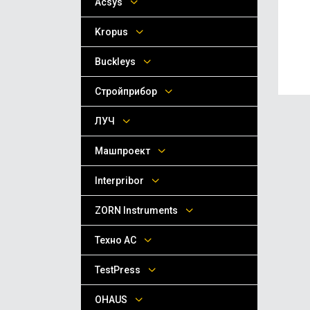
Acsys
Kropus
Buckleys
Стройприбор
ЛУЧ
Машпроект
Interpribor
ZORN Instruments
Техно АС
TestPress
OHAUS