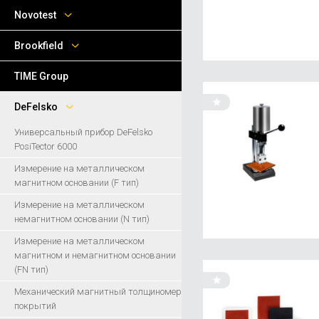
Novotest
Brookfield
TIME Group
DeFelsko
Универсальный прибор DeFelsko
PosiTector 6000
Измерение на металлическом
магнитном основании (F тип)
Измерение на металлическом
немагнитном основании (N тип)
Измерение на металлическом
магнитном и немагнитном основании
(FN тип)
Механический магнитный толщиномер
покрытий