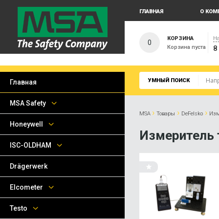
ГЛАВНАЯ
О КОМ
КОРЗИНА
На
0
Корзина пуста
8
УМНЫЙ ПОИСК
Главная
MSA Safety
›
›
›
MSA
Товары
DeFelsko
Изм
Honeywell
Измеритель 
ISC-OLDHAM
Drägerwerk
Elcometer
Testo