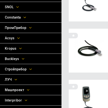
SNOL
Сonstanta
ПромПрибор
Acsys
Kropus
Buckleys
Стройприбор
ЛУЧ
Машпроект
Interpribor