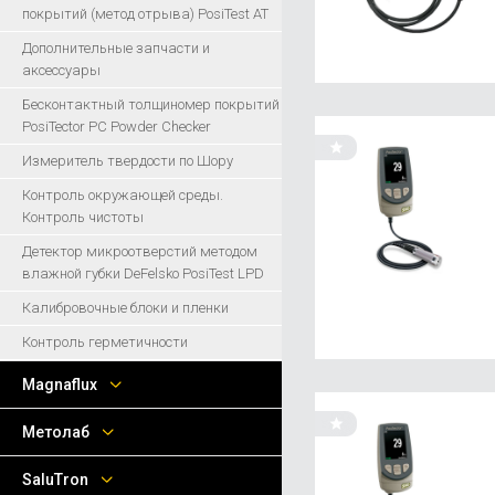
покрытий (метод отрыва) PosiTest AT
Дополнительные запчасти и
аксессуары
Бесконтактный толщиномер покрытий
PosiTector PC Powder Checker
Измеритель твердости по Шору
Контроль окружающей среды.
Контроль чистоты
Детектор микроотверстий методом
влажной губки DeFelsko PosiTest LPD
Калибровочные блоки и пленки
Контроль герметичности
Magnaflux
Метолаб
SaluTron