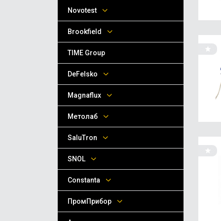
Novotest
Brookfield
TIME Group
DeFelsko
Magnaflux
Метолаб
SaluTron
SNOL
Сonstanta
ПромПрибор