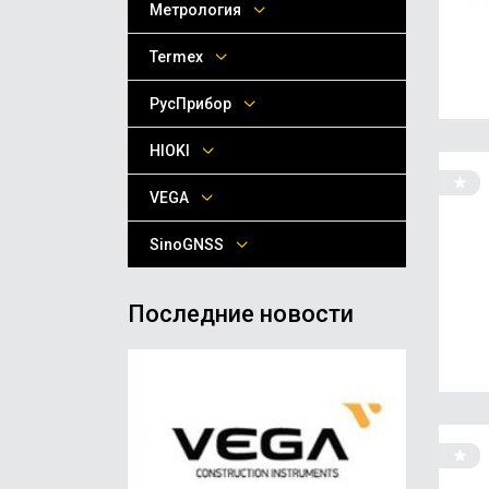
Метрология
Termex
РусПрибор
HIOKI
VEGA
SinoGNSS
Последние новости