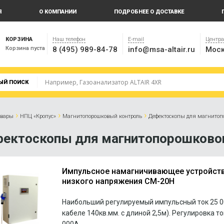
Я
О КОМПАНИИ
ПОДРОБНЕЕ О ДОСТАВКЕ
КОРЗИНА
Наш телефон
E-mail
Центр
Корзина пуста
8 (495) 989-84-78
info@msa-altair.ru
Моск
ЫЙ ПОИСК
›
›
›
овары
НПЦ «Кропус»
Магнитопорошковый контроль
Дефектоскопы для магнитоп
ектоскопы для магнитопорошковог
Импульсное намагничивающее устройст
низкого напряжения СМ-20Н
Наибольший регулируемый импульсный ток 25 0
кабеле 140кв.мм. с длиной 2,5м). Регулировка то