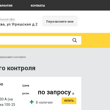
ГАРАНТИЯ
КОНТАКТЫ
альный офис
Перезвоните мне
ва, ул.Угрешская д.2
орошкового контроля
о контроля
во
Цена
по запросу
розн.
р.
00 А (на
КУПИТЬ
В наличии
ка 100-25