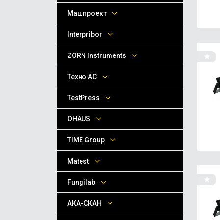
Машпроект
Interpribor
ZORN Instruments
Техно АС
TestPress
OHAUS
TIME Group
Matest
Fungilab
АКА-СКАН