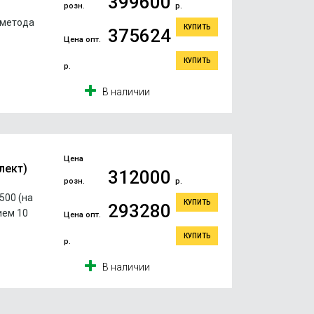
399600
розн.
р.
 метода
КУПИТЬ
375624
Цена опт.
КУПИТЬ
р.
В наличии
Цена
лект)
312000
розн.
р.
500 (на
КУПИТЬ
293280
ием 10
Цена опт.
КУПИТЬ
р.
В наличии