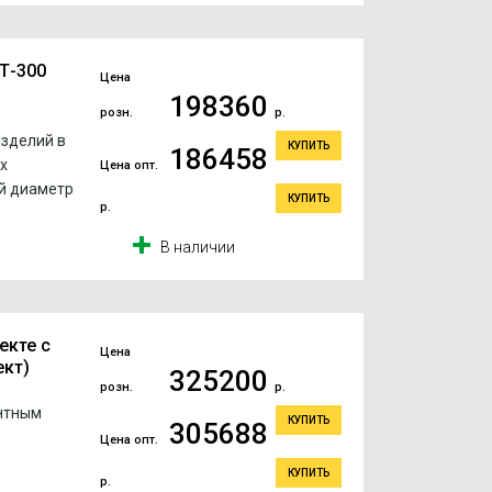
Т-300
Цена
198360
розн.
р.
зделий в
КУПИТЬ
186458
х
Цена опт.
й диаметр
КУПИТЬ
р.
В наличии
екте с
Цена
ект)
325200
розн.
р.
нтным
КУПИТЬ
305688
Цена опт.
КУПИТЬ
р.