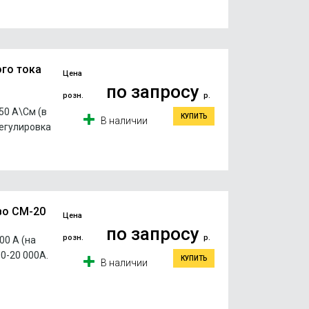
го тока
Цена
по запросу
розн.
р.
50 А\См (в
КУПИТЬ
В наличии
Регулировка
во СМ-20
Цена
по запросу
розн.
р.
00 А (на
0-20 000А.
КУПИТЬ
В наличии