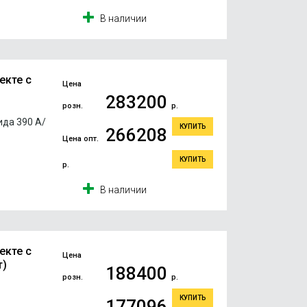
В наличии
екте с
Цена
283200
розн.
р.
да 390 А/
КУПИТЬ
266208
Цена опт.
КУПИТЬ
р.
В наличии
екте с
Цена
т)
188400
розн.
р.
КУПИТЬ
177096