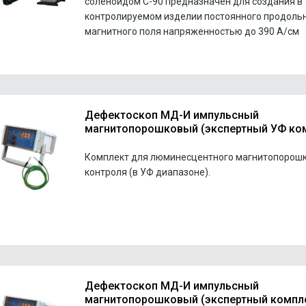
соленоидом С-90 предназначен для создания в
контролируемом изделии постоянного продоль
магнитного поля напряженностью до 390 А/см
Дефектоскоп МД-И импульсный
магнитопорошковый (экспертный УФ ко
Комплект для люминесцентного магнитопорош
контроля (в УФ диапазоне).
Дефектоскоп МД-И импульсный
магнитопорошковый (экспертный компл