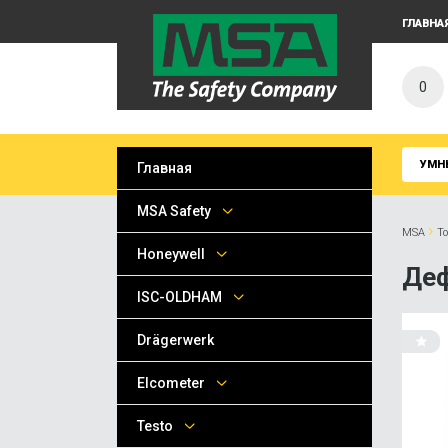
ГЛАВНА
0
УМН
Главная
MSA Safety
›
MSA
Т
Honeywell
Деф
ISC-OLDHAM
Drägerwerk
Elcometer
Testo