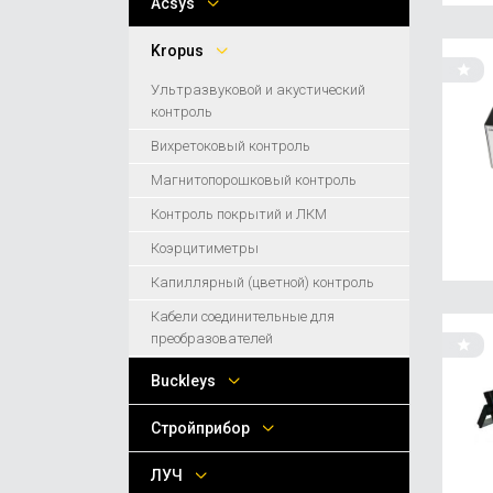
Acsys
Kropus
Ультразвуковой и акустический
контроль
Вихретоковый контроль
Магнитопорошковый контроль
Контроль покрытий и ЛКМ
Коэрцитиметры
Капиллярный (цветной) контроль
Кабели соединительные для
преобразователей
Buckleys
Стройприбор
ЛУЧ