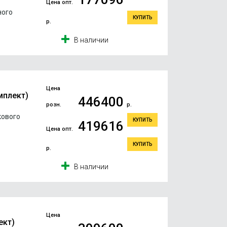
Цена опт.
ного
КУПИТЬ
р.
В наличии
Цена
мплект)
446400
розн.
р.
кового
КУПИТЬ
419616
Цена опт.
КУПИТЬ
р.
В наличии
Цена
ект)