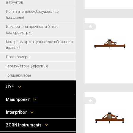
и грунтов
Испытательное оборудование
(машины)
Измерители прочности бетона
(склерометры)
Контроль арматуры железобетонных
изделий
Прогибомеры
Термометры цифровые
Толщиномеры
ЛУЧ
Машпроект
Interpribor
ZORN Instruments