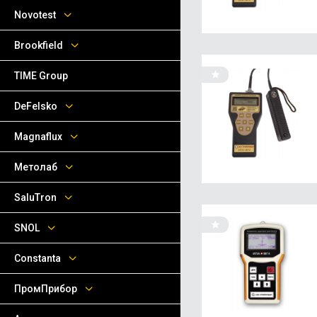
Novotest
Brookfield
TIME Group
DeFelsko
Magnaflux
Метолаб
SaluTron
SNOL
Сonstanta
ПромПрибор