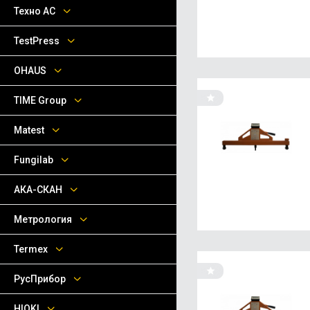
Техно АС
TestPress
OHAUS
TIME Group
Matest
Fungilab
АКА-СКАН
Метрология
Termex
РусПрибор
HIOKI