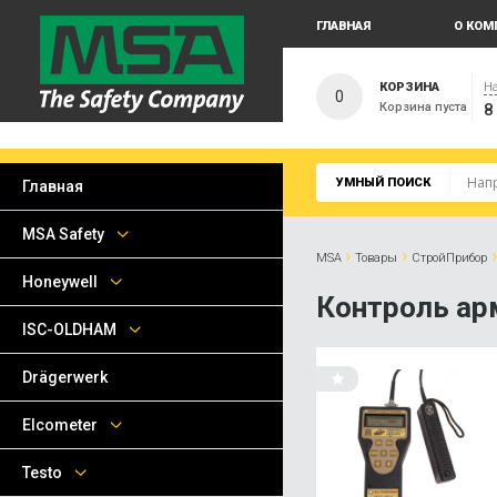
ГЛАВНАЯ
О КОМ
КОРЗИНА
На
0
Корзина пуста
8
УМНЫЙ ПОИСК
Главная
MSA Safety
›
›
MSA
Товары
СтройПрибор
Honeywell
Контроль ар
ISC-OLDHAM
Drägerwerk
Elcometer
Testo