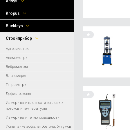
Acsys
Kropus
Buckleys
Стройприбор
Адгезиметры
Анемометры
Виброметры
Влагомеры
Гигрометры
Дефектоскопы
Измерители плотности тепловых
потоков и температуры
Измерители теплопроводности
Испытание асфальтобетона, битумов